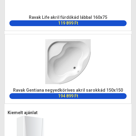
Ravak Life akril fürdőkád lábbal 160x75
119 899 Ft
Ravak Gentiana negyedköríves akril sarokkád 150x150
194 899 Ft
Kiemelt ajánlat