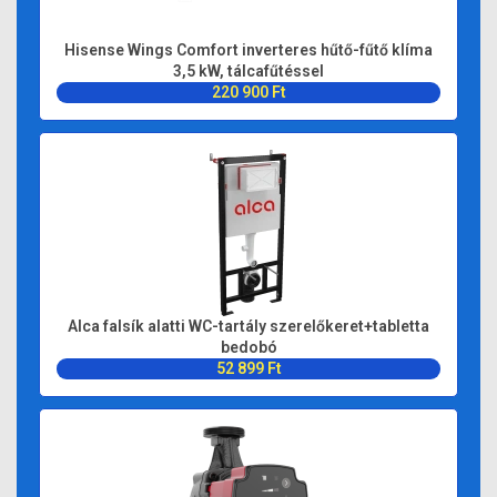
Hisense Wings Comfort inverteres hűtő-fűtő klíma
3,5 kW, tálcafűtéssel
220 900 Ft
Alca falsík alatti WC-tartály szerelőkeret+tabletta
bedobó
52 899 Ft