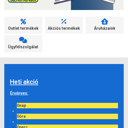
Outlet termékek
Akciós termékek
Áruházaink
Ügyfélszolgálat
Heti akció
Érvényes:
0
nap
:
0
óra
:
0
perc