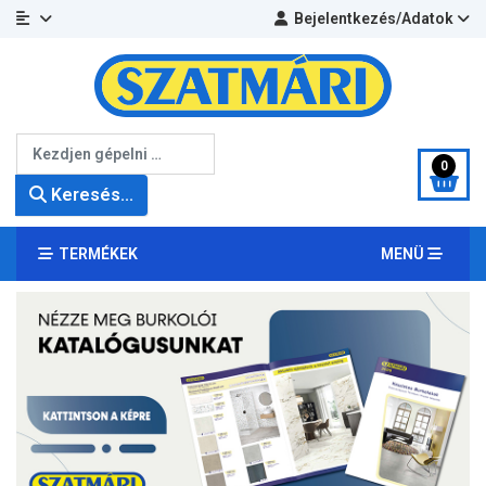
Bejelentkezés/Adatok
Keresés...
0
Keresés...
TERMÉKEK
MENÜ