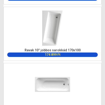
Ravak 10° jobbos sarokkád 170x100
174 899 Ft