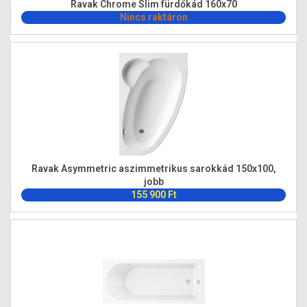
Ravak Chrome Slim fürdőkád 160x70
Nincs raktáron
Ravak Asymmetric aszimmetrikus sarokkád 150x100,
jobb
155 900 Ft