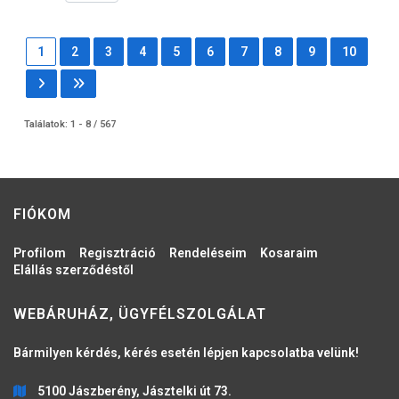
1
2
3
4
5
6
7
8
9
10
Találatok: 1 - 8 / 567
FIÓKOM
Profilom
Regisztráció
Rendeléseim
Kosaraim
Elállás szerződéstől
WEBÁRUHÁZ, ÜGYFÉLSZOLGÁLAT
Bármilyen kérdés, kérés esetén lépjen kapcsolatba velünk!
5100 Jászberény, Jásztelki út 73.