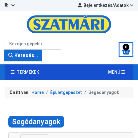
Bejelentkezés/Adatok
Keresés...
0
Keresés...
TERMÉKEK
MENÜ
Ön itt van:
Home
Épületgépészet
Segédanyagok
Segédanyagok