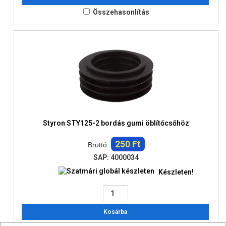
Összehasonlítás
Styron STY125-2 bordás gumi öblítőcsőhöz
250 Ft
Bruttó:
SAP: 4000034
Készleten!
Kosárba