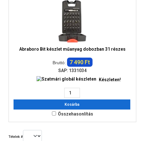
Abraboro Bit készlet műanyag dobozban 31 részes
7 490 Ft
Bruttó:
SAP: 1331034
Készleten!
Kosárba
Összehasonlítás
Tételek #