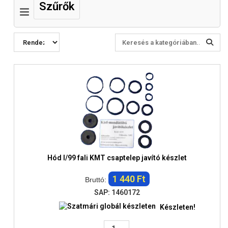
Szűrők
Hód l/99 fali KMT csaptelep javító készlet
1 440 Ft
Bruttó:
SAP: 1460172
Készleten!