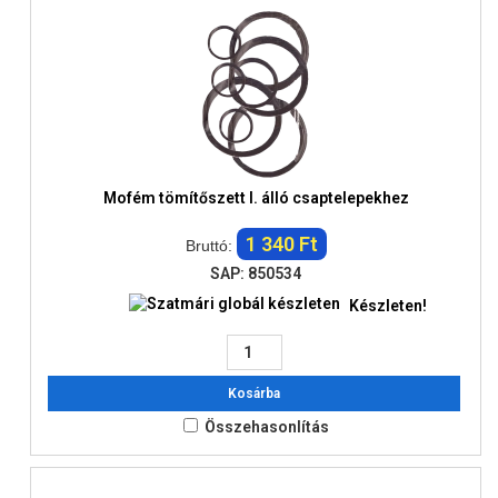
Mofém tömítőszett I. álló csaptelepekhez
1 340 Ft
Bruttó:
SAP: 850534
Készleten!
Kosárba
Összehasonlítás