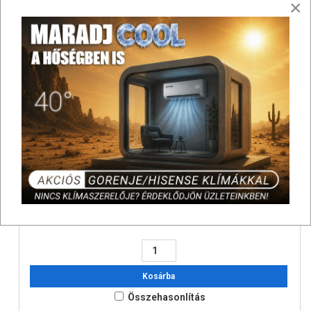
Összehasonlítás
×
Karima tömítés, grafit 550C DN100 rgs3
1 160 Ft
Bruttó:
SAP: 920043
Készleten!
Kosárba
Összehasonlítás