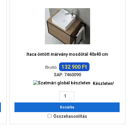
Itaca öntött márvány mosdótál 40x40 cm
132 900 Ft
Bruttó:
SAP: 7460090
Készleten!
Kosárba
Összehasonlítás