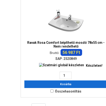
Ravak Rosa Comfort bépíthető mosdó 78x55 cm -
Nem rendelhető
56 987 Ft
Bruttó:
SAP: 2520849
Készleten!
Kosárba
Összehasonlítás