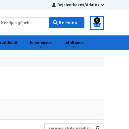
Bejelentkezés/Adatok
eresés...
0
Keresés...
erződéstől
Események
Letöltések