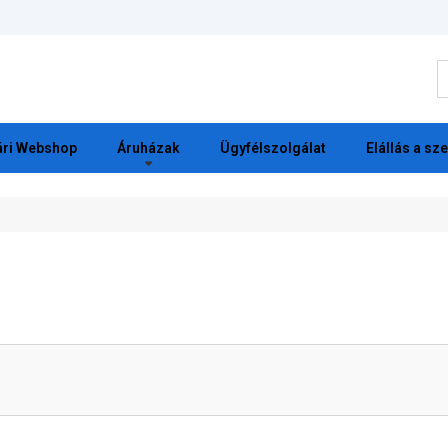
K
ri Webshop
Áruházak
Ügyfélszolgálat
Elállás a sz