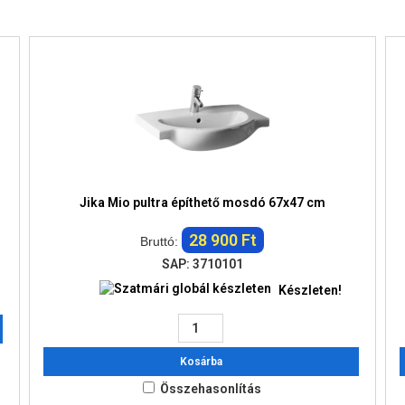
Jika Mio pultra építhető mosdó 67x47 cm
28 900 Ft
Bruttó:
SAP: 3710101
Készleten!
Kosárba
Összehasonlítás