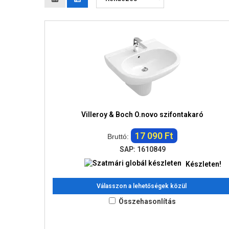
Villeroy & Boch O.novo szifontakaró
17 090 Ft
Bruttó:
SAP: 1610849
Készleten!
Válasszon a lehetőségek közül
Összehasonlítás