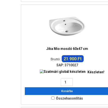
Jika Mio mosdó 60x47 cm
21 900 Ft
Bruttó:
SAP: 3710027
Készleten!
Kosárba
Összehasonlítás