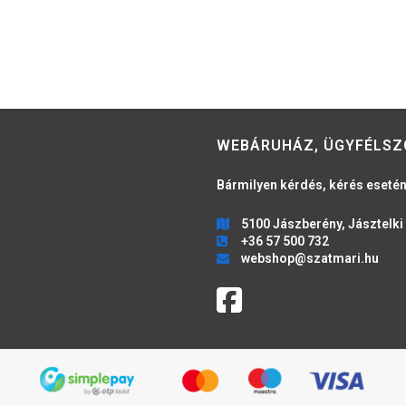
WEBÁRUHÁZ, ÜGYFÉLSZ
Bármilyen kérdés, kérés esetén
5100 Jászberény, Jásztelki 
+36 57 500 732
webshop@szatmari.hu