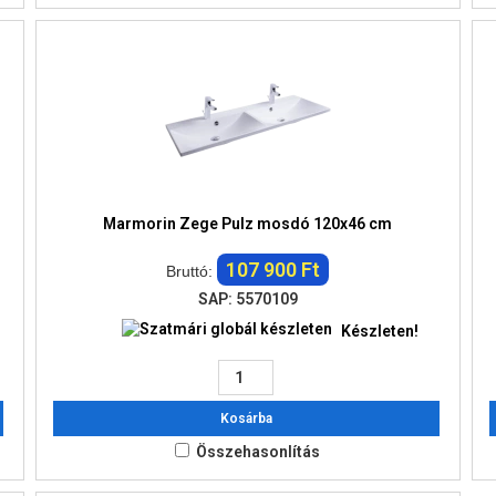
Marmorin Zege Pulz mosdó 120x46 cm
107 900 Ft
Bruttó:
SAP: 5570109
Készleten!
Kosárba
Összehasonlítás