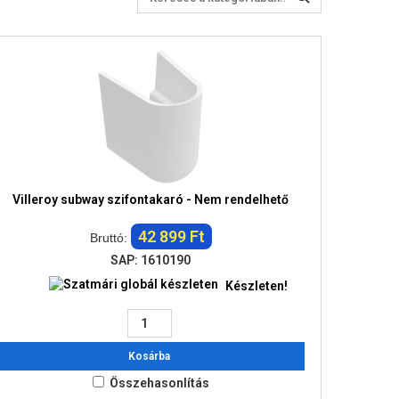
Villeroy subway szifontakaró - Nem rendelhető
42 899 Ft
Bruttó:
SAP: 1610190
Készleten!
Kosárba
Összehasonlítás