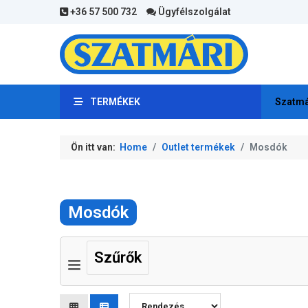
+36 57 500 732
Ügyfélszolgálat
TERMÉKEK
Szatmá
Ön itt van:
Home
Outlet termékek
Mosdók
Mosdók
Szűrők