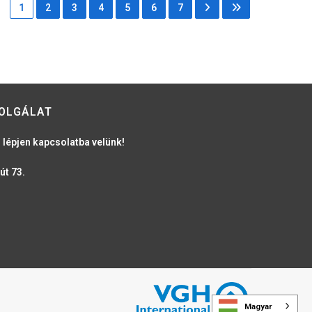
1
2
3
4
5
6
7
OLGÁLAT
 lépjen kapcsolatba velünk!
út 73.
Magyar