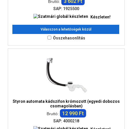
3 602 Ft
Bruttó:
SAP: 1925500
Készleten!
Válasszon a lehetőségek közül
Összehasonlítás
Styron automata kádszifon krómozott (egyedi dobozos
csomagolásban)
12 990 Ft
Bruttó:
SAP: 4000218