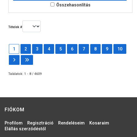
Összehasonlítás
Tételek #
1
2
3
4
5
6
7
8
9
10
Találatok: 1 - 8 / 4609
FIÓKOM
Profilom
Regisztráció
Rendeléseim
Kosaraim
Elállás szerződéstől