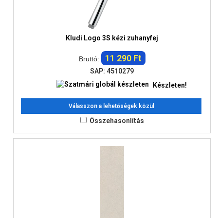
Kludi Logo 3S kézi zuhanyfej
11 290 Ft
Bruttó:
SAP: 4510279
Készleten!
Válasszon a lehetőségek közül
Összehasonlítás