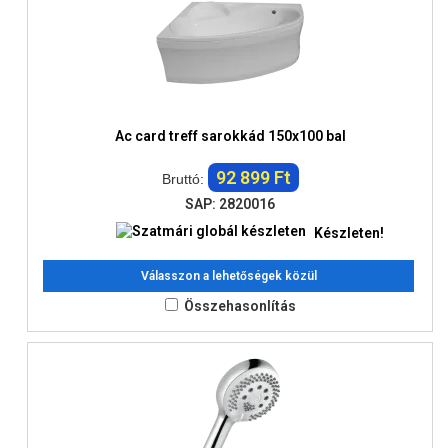
Ac card treff sarokkád 150x100 bal
92 899 Ft
Bruttó:
SAP: 2820016
Készleten!
Válasszon a lehetőségek közül
Összehasonlítás