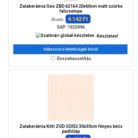
Zalakerámia Geo ZBD 62164 20x60cm matt szürke
falicsempe
6 142 Ft
Bruttó:
SAP: 1925996
Készleten!
Válasszon a lehetőségek közül
Összehasonlítás
Zalakerámia Kitti ZGD 32052 30x30cm fényes bézs
padlólap