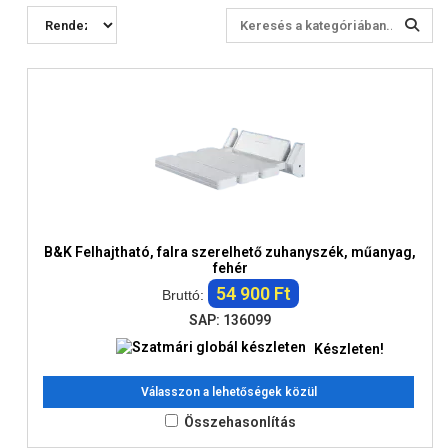
B&K Felhajtható, falra szerelhető zuhanyszék, műanyag,
fehér
54 900 Ft
Bruttó:
SAP: 136099
Készleten!
Válasszon a lehetőségek közül
Összehasonlítás