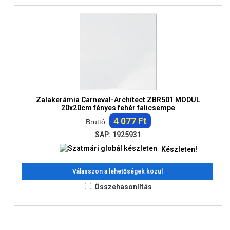
Zalakerámia Carneval-Architect ZBR501 MODUL
20x20cm fényes fehér falicsempe
4 077 Ft
Bruttó:
SAP: 1925931
Készleten!
Válasszon a lehetőségek közül
Összehasonlítás