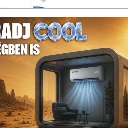
etése
Mofém AHA gömbcsap BB 1/2"
l.
mmód,
165 900 Ft
Ár opciókkal:
st is
Készleten !
sból,
Kosárba
en
tra,