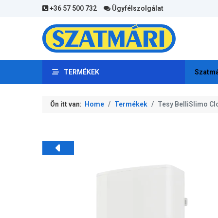
+36 57 500 732
Ügyfélszolgálat
TERMÉKEK
Szatmá
Ön itt van:
Home
Termékek
Tesy BelliSlimo Cl