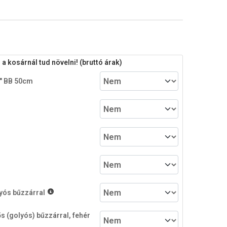
 kosárnál tud növelni! (bruttó árak)
/2" BB 50cm
yós bűzzárral
s (golyós) bűzzárral, fehér