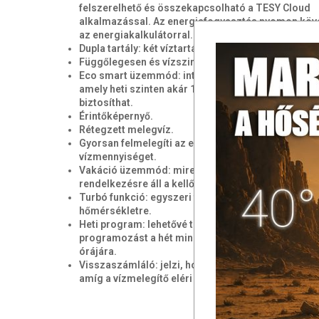
felszerelhető és összekapcsolható a TESY Cloud
alkalmazással. Az energiafogyasztás nyomon köv
az energiakalkulátorral.
Dupla tartály: két víztartály különálló fűtőbetétekke
Függőlegesen és vízszintesen is felszerelhető.
Eco smart üzemmód: intelligens és öntanuló üze
amely heti szinten akár 18%-os energiamegtakarítá
biztosíthat.
Érintőképernyő.
Rétegzett melegvíz.
Gyorsan felmelegíti az első zuhanyhoz szükséges
vízmennyiséget.
Vakáció üzemmód: mire hazaér a család a nyaralá
rendelkezésre áll a kellő mennyiségű meleg víz.
Turbó funkció: egyszeri felmelegítés a maximális
hőmérsékletre.
Heti program: lehetővé teszi a személyre szabott
programozást a hét minden napjára és a nap mind
órájára.
Visszaszámláló: jelzi, hogy mennyi idő van még há
amíg a vízmelegítő eléri a kívánt hőmérsékletet.