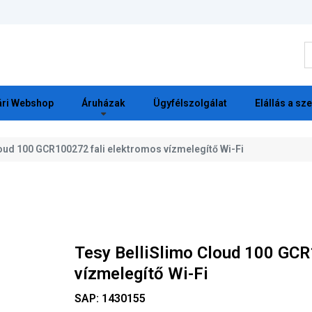
K
ri Webshop
Áruházak
Ügyfélszolgálat
Elállás a sz
oud 100 GCR100272 fali elektromos vízmelegítő Wi-Fi
Tesy BelliSlimo Cloud 100 GCR
vízmelegítő Wi-Fi
SAP:
1430155