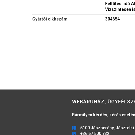
Felfűtési idő Δ
Vízszintesen is
Gyártói cikkszám
304654
WEBÁRUHÁZ, ÜGYFÉLSZ
Bármilyen kérdés, kérés esetén
5100 Jászberény, Jásztelki 
+36 57 500 732