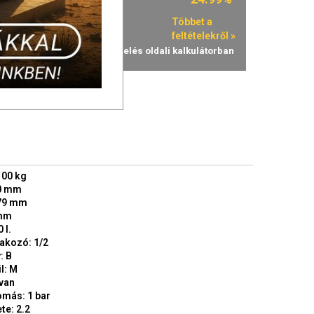
100 kg
90 mm
79 mm
 mm
 l.
lakozó: 1/2
: B
l: M
 van
omás: 1 bar
te: 2.2