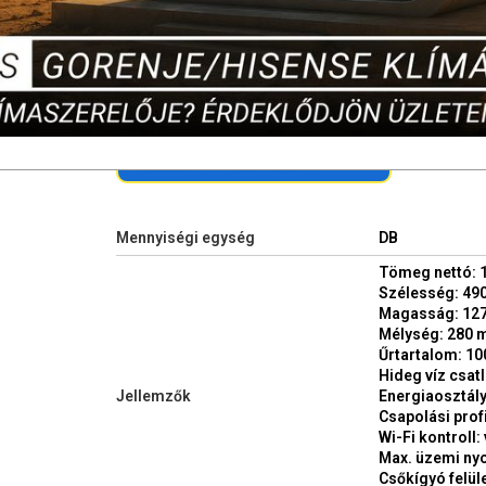
Készlet ellenőrzés itt: ↑ ↓
Mennyiségi egység
DB
Tömeg nettó: 
Szélesség: 4
Magasság: 12
Mélység: 280
Űrtartalom: 100
Hideg víz csat
Jellemzők
Energiaosztály
Csapolási profi
Wi-Fi kontroll:
Max. üzemi ny
Csőkígyó felüle