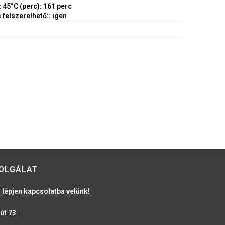
t 45°C (perc): 161 perc
 felszerelhető:: igen
OLGÁLAT
 lépjen kapcsolatba velünk!
út 73.