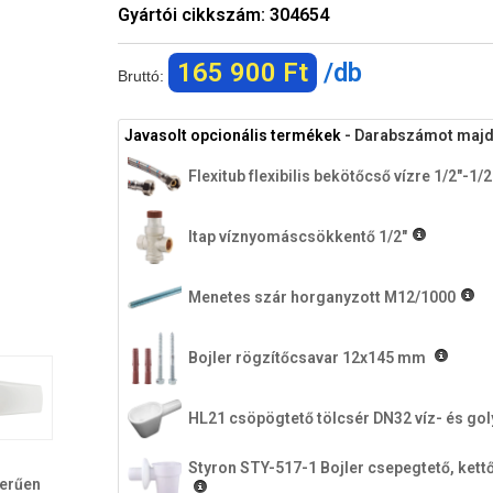
Gyártói cikkszám:
304654
165 900 Ft
/db
Bruttó:
Javasolt opcionális termékek
- Darabszámot majd a
Flexitub flexibilis bekötőcső vízre 1/2"-1
Itap víznyomáscsökkentő 1/2"
Menetes szár horganyzott M12/1000
Bojler rögzítőcsavar 12x145 mm
HL21 csöpögtető tölcsér DN32 víz- és gol
Styron STY-517-1 Bojler csepegtető, kettő
zerűen