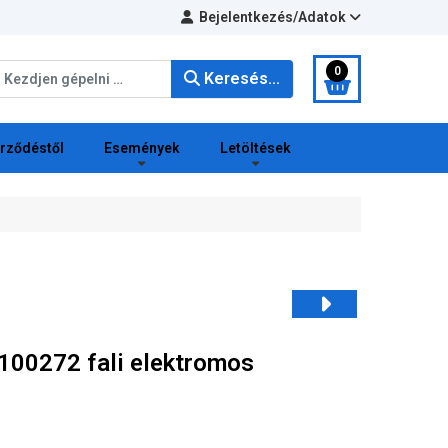
Bejelentkezés/Adatok
eresés...
0
Keresés...
erződéstől
Események
Letöltések
100272 fali elektromos