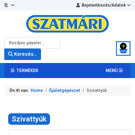
Bejelentkezés/Adatok
Keresés...
0
Keresés...
TERMÉKEK
MENÜ
Ön itt van:
Home
Épületgépészet
Szivattyúk
Szivattyúk