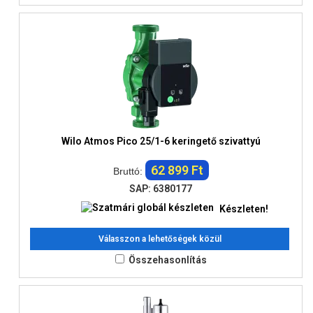
Wilo Atmos Pico 25/1-6 keringető szivattyú
62 899 Ft
Bruttó:
SAP: 6380177
Készleten!
Válasszon a lehetőségek közül
Összehasonlítás