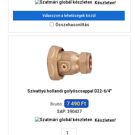
Készleten!
Válasszon a lehetőségek közül
Összehasonlítás
Szivattyú hollandi golyóscsappal D22-6/4"
7 490 Ft
Bruttó:
SAP: 390437
Készleten!