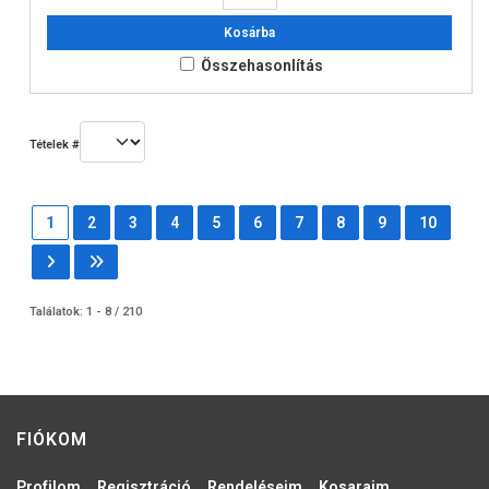
Kosárba
Összehasonlítás
Tételek #
1
2
3
4
5
6
7
8
9
10
Találatok: 1 - 8 / 210
FIÓKOM
Profilom
Regisztráció
Rendeléseim
Kosaraim