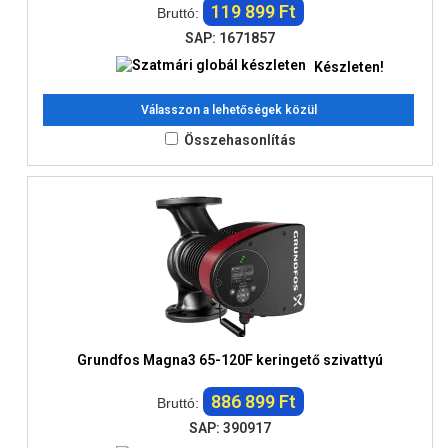
119 899 Ft
Bruttó:
SAP: 1671857
Készleten!
Válasszon a lehetőségek közül
Összehasonlítás
Grundfos Magna3 65-120F keringető szivattyú
886 899 Ft
Bruttó:
SAP: 390917