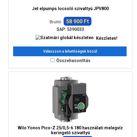
Jet elpumps locsoló szivattyú JPV800
58 900 Ft
Bruttó:
SAP: 5390033
Készleten!
Válasszon a lehetőségek közül
Összehasonlítás
Wilo Yonos Pico-Z 25/0,5-6 180 használati melegvíz
keringető szivattyú