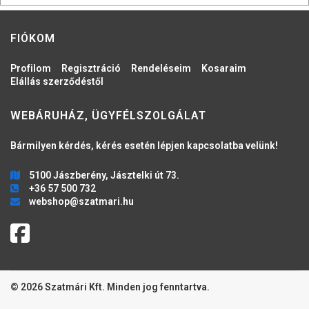
FIÓKOM
Profilom
Regisztráció
Rendeléseim
Kosaraim
Elállás szerződéstől
WEBÁRUHÁZ, ÜGYFÉLSZOLGÁLAT
Bármilyen kérdés, kérés esetén lépjen kapcsolatba velünk!
5100 Jászberény, Jásztelki út 73.
+36 57 500 732
webshop@szatmari.hu
© 2026 Szatmári Kft. Minden jog fenntartva.