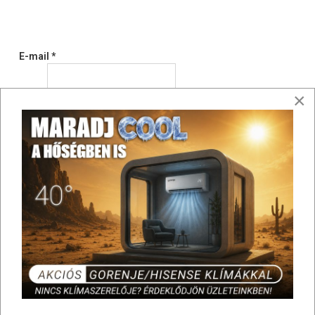
E-mail
*
×
Rendelésszám
*
Elállás oka: