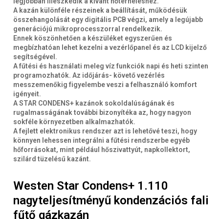
legjobban illeszkedik a kívánt hőterheléshez.
A kazán különféle részeinek a beállítását, működésük
összehangolását egy digitális PCB végzi, amely a legújabb
generációjú mikroprocesszorral rendelkezik.
Ennek köszönhetően a készüléket egyszerűen és
megbízhatóan lehet kezelni a vezérlőpanel és az LCD kijelző
segítségével.
A fűtési és használati meleg víz funkciók napi és heti szinten
programozhatók. Az időjárás- követő vezérlés
messzemenőkig figyelembe veszi a felhasználó komfort
igényeit.
A STAR CONDENS+ kazánok sokoldalúságának és
rugalmasságának további bizonyítéka az, hogy nagyon
sokféle környezetben alkalmazhatók.
A fejlett elektronikus rendszer azt is lehetővé teszi, hogy
könnyen lehessen integrálni a fűtési rendszerbe egyéb
hőforrásokat, mint például hőszivattyút, napkollektort,
szilárd tüzelésű kazánt.
Westen Star Condens+ 1.110
nagyteljesítményű kondenzációs fali
fűtő gázkazán