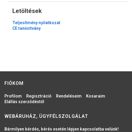
Letöltések
Teljesítmény nyilatkozat
CE tanúsítvány
FIÓKOM
Profilom
Regisztráció
Rendeléseim
Kosaraim
Elállás szerződéstől
WEBÁRUHÁZ, ÜGYFÉLSZOLGÁLAT
Bármilyen kérdés, kérés esetén lépjen kapcsolatba velünk!