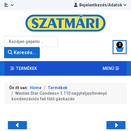
Bejelentkezés/Adatok
Keresés...
0
Keresés...
TERMÉKEK
MENÜ
Ön itt van:
Home
Termékek
Westen Star Condens+ 1.110 nagyteljesítményű
kondenzációs fali fűtő gázkazán