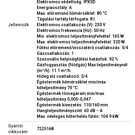
Elektromos védettség: IPX5D
Energiaosztály: A
Max. előremenő hőmérséklet: 80 °C
Tágulási tartály térfogata: 8 l.
Jellemzők
Elektromos csatlakozás (V): 230 V
Elektromos frekvencia (Hz): 50 Hz
Min. elektromos teljesítményfelvétel: 165 W
Max. elektromos teljesítményfelvétel: 320 W
Fűtési előremenő/visszatérő csatlakozás: 5/4
Gázcsatlakozás: 1
Szezonális helyiségfűtési hatásfok: 92 %
Gázfogyasztás (földgáz) Max teljesítménynél
(m³/h): 11.1 m³/h
Hideg víz csatlakozó: 5/4
Égéstermék hőmérséklet min/max
hőteljesítmény 70 °C
Égéstermék tömegáram min/max
hőteljesítmény 0,005-0,047
Égéstermék kivezetés: 110/160 mm
Hangteljesítményszint: 63 dB – A
Max. névleges hőterhelés fűtés: 104.9 kW
Gyártói
7225168
cikkszám