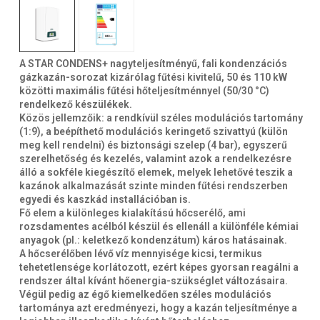
A STAR CONDENS+ nagyteljesítményű, fali kondenzációs
gázkazán-sorozat kizárólag fűtési kivitelű, 50 és 110 kW
közötti maximális fűtési hőteljesítménnyel (50/30 °C)
rendelkező készülékek.
Közös jellemzőik: a rendkívül széles modulációs tartomány
(1:9), a beépíthető modulációs keringető szivattyú (külön
meg kell rendelni) és biztonsági szelep (4 bar), egyszerű
szerelhetőség és kezelés, valamint azok a rendelkezésre
álló a sokféle kiegészítő elemek, melyek lehetővé teszik a
kazánok alkalmazását szinte minden fűtési rendszerben
egyedi és kaszkád installációban is.
Fő elem a különleges kialakítású hőcserélő, ami
rozsdamentes acélból készül és ellenáll a különféle kémiai
anyagok (pl.: keletkező kondenzátum) káros hatásainak.
A hőcserélőben lévő víz mennyisége kicsi, termikus
tehetetlensége korlátozott, ezért képes gyorsan reagálni a
rendszer által kívánt hőenergia-szükséglet változásaira.
Végül pedig az égő kiemelkedően széles modulációs
tartománya azt eredményezi, hogy a kazán teljesítménye a