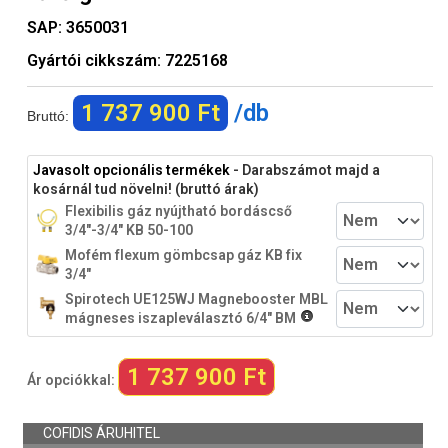
SAP:
3650031
Gyártói cikkszám:
7225168
1 737 900 Ft
/db
Bruttó:
Javasolt opcionális termékek
- Darabszámot majd a
kosárnál tud növelni! (bruttó árak)
Flexibilis gáz nyújtható bordáscső
3/4"-3/4" KB 50-100
Mofém flexum gömbcsap gáz KB fix
3/4"
Spirotech UE125WJ Magnebooster MBL
mágneses iszapleválasztó 6/4" BM
1 737 900 Ft
Ár opciókkal: