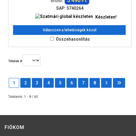
5 490 Ft
Bruttó:
SAP: 5740264
Készleten!
Válasszon a lehetőségek közül
Összehasonlítás
Tételek #
1
2
3
4
5
6
7
8
Találatok: 1 - 8 / 60
FIÓKOM