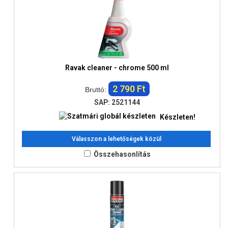
Ravak cleaner - chrome 500 ml
2 790 Ft
Bruttó:
SAP: 2521144
Készleten!
Válasszon a lehetőségek közül
Összehasonlítás