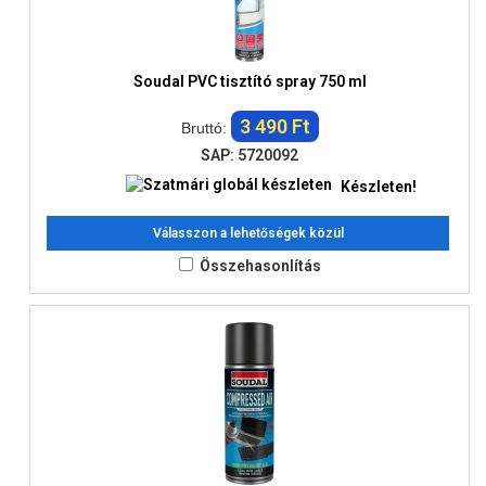
Soudal PVC tisztító spray 750 ml
3 490 Ft
Bruttó:
SAP: 5720092
Készleten!
Válasszon a lehetőségek közül
Összehasonlítás