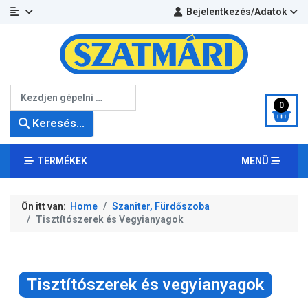
Bejelentkezés/Adatok
Keresés...
0
Keresés...
TERMÉKEK
MENÜ
Ön itt van:
Home
Szaniter, Fürdőszoba
Tisztítószerek és Vegyianyagok
Tisztítószerek és vegyianyagok