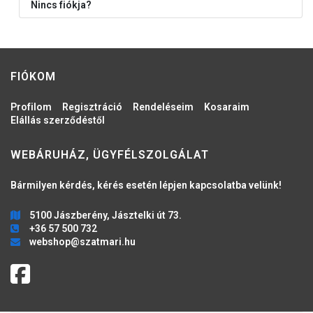
Nincs fiókja?
FIÓKOM
Profilom
Regisztráció
Rendeléseim
Kosaraim
Elállás szerződéstől
WEBÁRUHÁZ, ÜGYFÉLSZOLGÁLAT
Bármilyen kérdés, kérés esetén lépjen kapcsolatba velünk!
5100 Jászberény, Jásztelki út 73.
+36 57 500 732
webshop@szatmari.hu