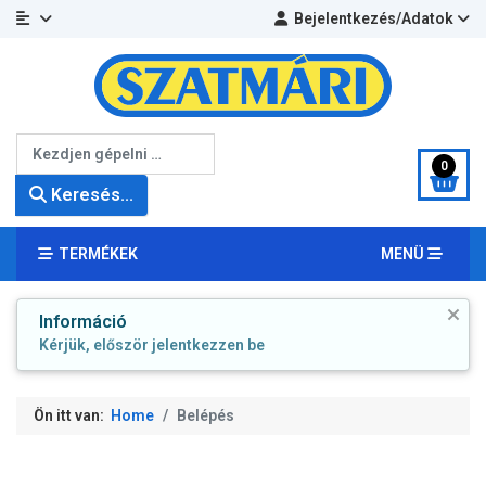
Bejelentkezés/Adatok
Keresés...
0
Keresés...
TERMÉKEK
MENÜ
Információ
Kérjük, először jelentkezzen be
Ön itt van:
Home
Belépés