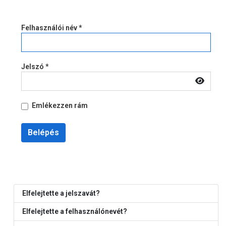
Felhasználói név
*
Jelszó
*
Jelsz
Emlékezzen rám
Belépés
Elfelejtette a jelszavát?
Elfelejtette a felhasználónevét?