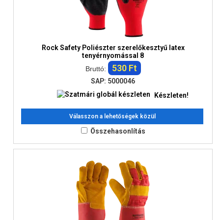
Rock Safety Poliészter szerelőkesztyű latex
tenyérnyomással 8
530 Ft
Bruttó:
SAP: 5000046
Készleten!
Válasszon a lehetőségek közül
Összehasonlítás