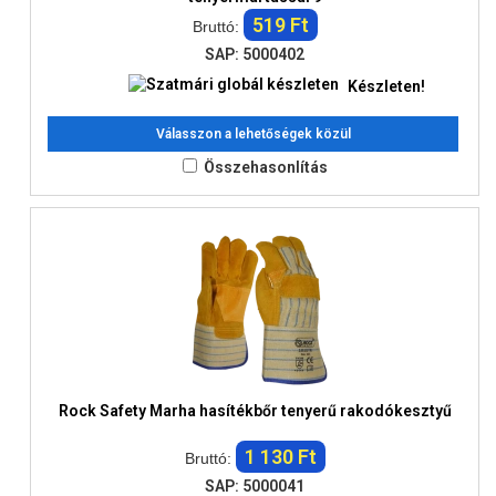
519 Ft
Bruttó:
SAP: 5000402
Készleten!
Válasszon a lehetőségek közül
Összehasonlítás
Rock Safety Marha hasítékbőr tenyerű rakodókesztyű
1 130 Ft
Bruttó:
SAP: 5000041