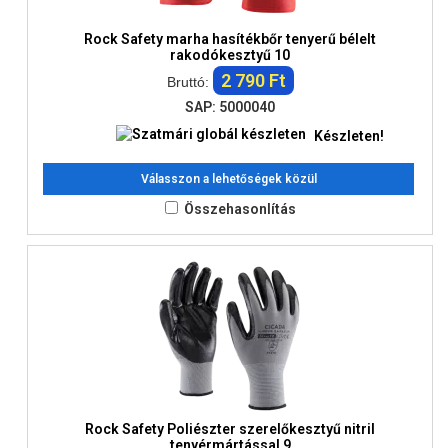
Rock Safety marha hasítékbőr tenyerű bélelt
rakodókesztyű 10
2 790 Ft
Bruttó:
SAP: 5000040
Készleten!
Válasszon a lehetőségek közül
Összehasonlítás
Rock Safety Poliészter szerelőkesztyű nitril
tenyérmártással 9