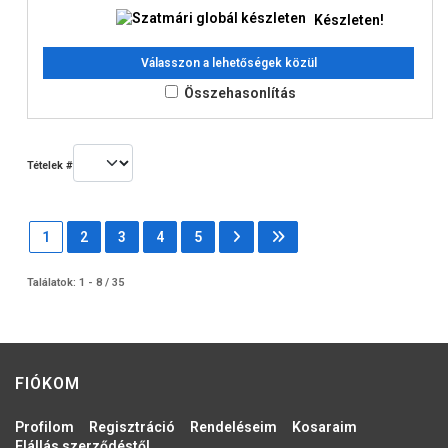
Készleten!
Válasszon a lehetőségek közül
Összehasonlítás
Tételek #
1
2
3
4
5
Találatok: 1 - 8 / 35
FIÓKOM
Profilom
Regisztráció
Rendeléseim
Kosaraim
Elállás szerződéstől