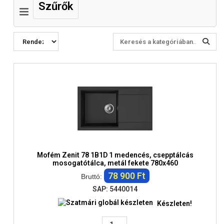
Szűrők
Mofém Zenit 78 1B1D 1 medencés, csepptálcás
mosogatótálca, metál fekete 780x460
78 900 Ft
Bruttó:
SAP: 5440014
Készleten!