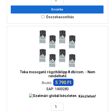
Kosárba
Összehasonlítás
Teka mosogató rögzítőklipp 8 db/csm. - Nem
rendelhető
5 790 Ft
Bruttó:
SAP: 1400283
Készleten!