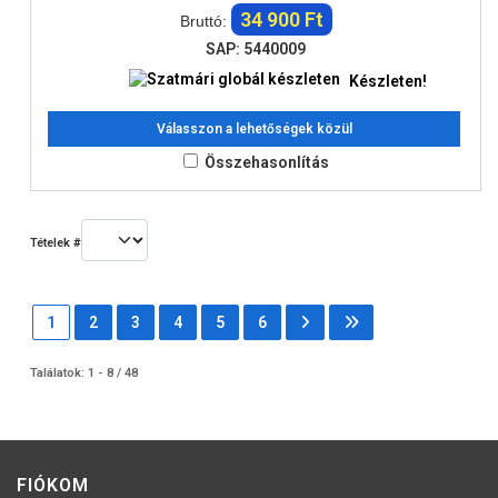
34 900 Ft
Bruttó:
SAP: 5440009
Készleten!
Válasszon a lehetőségek közül
Összehasonlítás
Tételek #
1
2
3
4
5
6
Találatok: 1 - 8 / 48
FIÓKOM