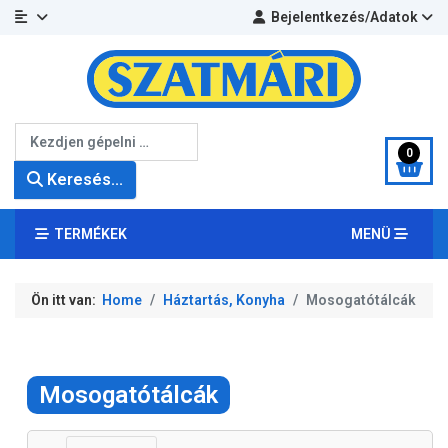
Bejelentkezés/Adatok
Keresés...
0
Keresés...
TERMÉKEK
MENÜ
Ön itt van:
Home
Háztartás, Konyha
Mosogatótálcák
Mosogatótálcák