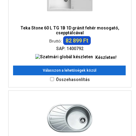
Teka Stone 60 L TG 1B 1D gránit fehér mosogató,
csepptálcával
82 899 Ft
Bruttó:
SAP: 1400792
Készleten!
Válasszon a lehetőségek közül
Összehasonlítás