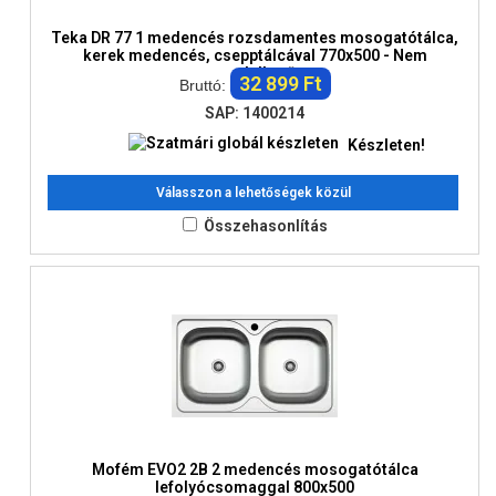
Teka DR 77 1 medencés rozsdamentes mosogatótálca,
kerek medencés, csepptálcával 770x500 - Nem
rendelhető
32 899 Ft
Bruttó:
SAP: 1400214
Készleten!
Válasszon a lehetőségek közül
Összehasonlítás
Mofém EVO2 2B 2 medencés mosogatótálca
lefolyócsomaggal 800x500