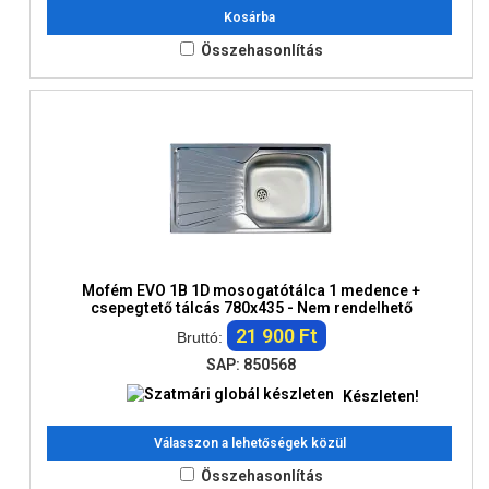
Kosárba
Összehasonlítás
Mofém EVO 1B 1D mosogatótálca 1 medence +
csepegtető tálcás 780x435 - Nem rendelhető
21 900 Ft
Bruttó:
SAP: 850568
Készleten!
Válasszon a lehetőségek közül
Összehasonlítás