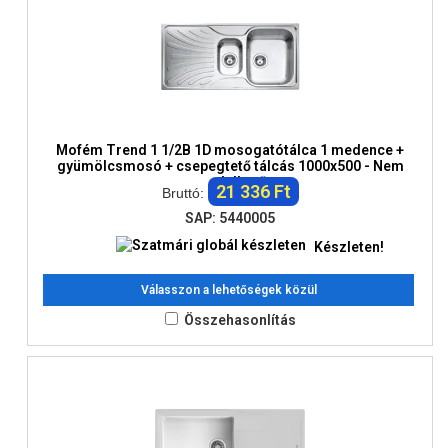
Mofém Trend 1 1/2B 1D mosogatótálca 1 medence +
gyümölcsmosó + csepegtető tálcás 1000x500 - Nem
rendelhető
21 336 Ft
Bruttó:
SAP: 5440005
Készleten!
Válasszon a lehetőségek közül
Összehasonlítás