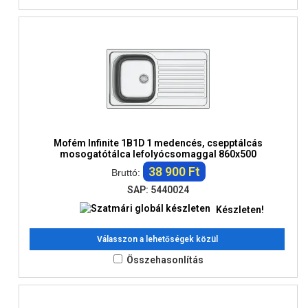
Mofém Infinite 1B1D 1 medencés, csepptálcás
mosogatótálca lefolyócsomaggal 860x500
38 900 Ft
Bruttó:
SAP: 5440024
Készleten!
Válasszon a lehetőségek közül
Összehasonlítás