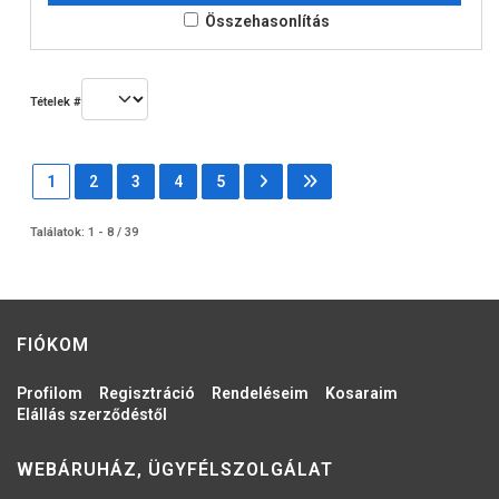
Összehasonlítás
Tételek #
1
2
3
4
5
Találatok: 1 - 8 / 39
FIÓKOM
Profilom
Regisztráció
Rendeléseim
Kosaraim
Elállás szerződéstől
WEBÁRUHÁZ, ÜGYFÉLSZOLGÁLAT