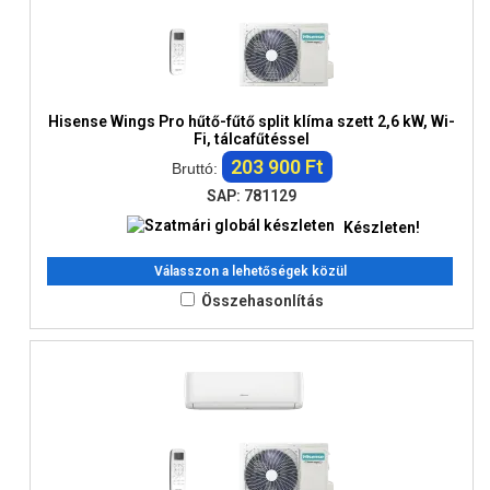
Hisense Wings Pro hűtő-fűtő split klíma szett 2,6 kW, Wi-
Fi, tálcafűtéssel
203 900 Ft
Bruttó:
SAP: 781129
Készleten!
Válasszon a lehetőségek közül
Összehasonlítás