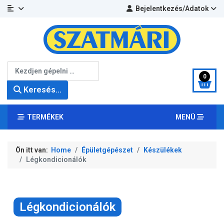
Bejelentkezés/Adatok
Keresés...
0
Keresés...
TERMÉKEK
MENÜ
Ön itt van:
Home
Épületgépészet
Készülékek
Légkondicionálók
Légkondicionálók