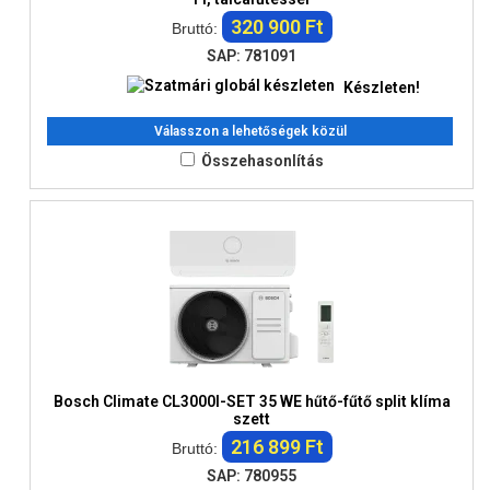
320 900 Ft
Bruttó:
SAP: 781091
Készleten!
Válasszon a lehetőségek közül
Összehasonlítás
Bosch Climate CL3000I-SET 35 WE hűtő-fűtő split klíma
szett
216 899 Ft
Bruttó:
SAP: 780955