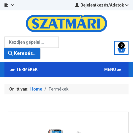
Bejelentkezés/Adatok
Keresés...
0
Keresés...
TERMÉKEK
MENÜ
Ön itt van:
Home
Termékek