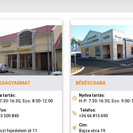
SSAGYARMAT
BÉKÉSCSABA
a tartás:
Nyitva tartás:
7:30-16:30, Szo: 8:00-12:00
H-P: 7:30-16:30, Szo: 9:00-
fon:
Telefon:
35 500 840
+36 66 815 690
Cím:
zi fejedelem út 11.
Bajza utca 19.