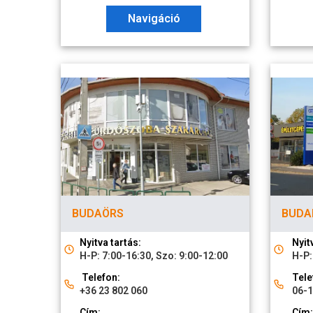
Navigáció
BUDAÖRS
BUDAP
Nyitva tartás:
Nyit
H-P: 7:00-16:30, Szo: 9:00-12:00
H-P:
Telefon:
Tele
+36 23 802 060
06-
Cím:
Cím: