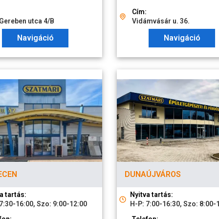
Cím:
Gereben utca 4/B
Vidámvásár u. 36.
Navigáció
Navigáció
ECEN
DUNAÚJVÁROS
a tartás:
Nyitva tartás:
7:30-16:00, Szo: 9:00-12:00
H-P: 7:00-16:30, Szo: 8:00-