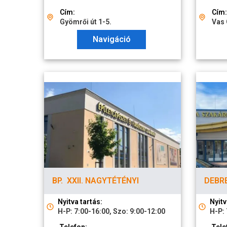
Cím:
Cím:
Gyömrői út 1-5.
Vas 
Navigáció
BP. XXII. NAGYTÉTÉNYI
DEBR
Nyitva tartás:
Nyitv
H-P: 7:00-16:00, Szo: 9:00-12:00
H-P: 