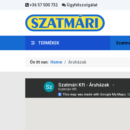
+36 57 500 732
Ügyfélszolgálat
TERMÉKEK
Szatmá
Ön itt van:
Home
Áruházak