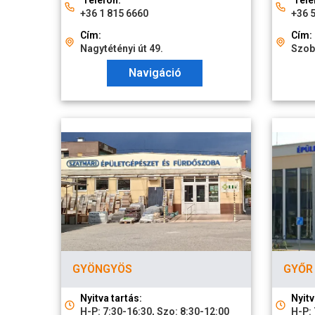
Telefon:
Tele
+36 1 815 6660
+36 
Cím:
Cím:
Nagytétényi út 49.
Szobo
Navigáció
GYÖNGYÖS
GYŐR
Nyitva tartás:
Nyitv
H-P: 7:30-16:30, Szo: 8:30-12:00
H-P: 