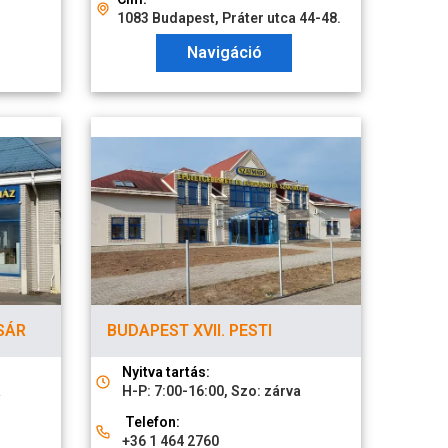
1083 Budapest, Práter utca 44-48.
Navigáció
SÁR
BUDAPEST XVII. PESTI
Nyitva tartás:
a
H-P: 7:00-16:00, Szo: zárva
Telefon:
+36 1 464 2760