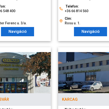
fon:
Telefon:
96 548 400
+36 66 814 560
Cím:
er Ferenc u. 3/a.
Rosu u. 1.
Navigáció
Navigáció
SVÁR
KARCAG