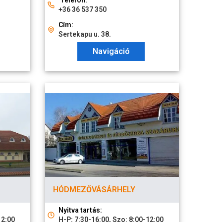
Telefon:
+36 36 537 350
Cím:
Sertekapu u. 38.
Navigáció
HÓDMEZŐVÁSÁRHELY
Nyitva tartás:
12:00
H-P: 7:30-16:00, Szo: 8:00-12:00