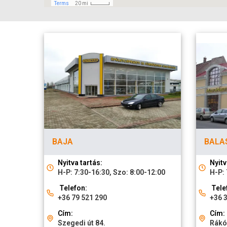
BAJA
BALA
Nyitva tartás:
Nyitv
H-P: 7:30-16:30, Szo: 8:00-12:00
H-P: 
Telefon:
Tele
+36 79 521 290
+36 
Cím:
Cím:
Szegedi út 84.
Rákóc