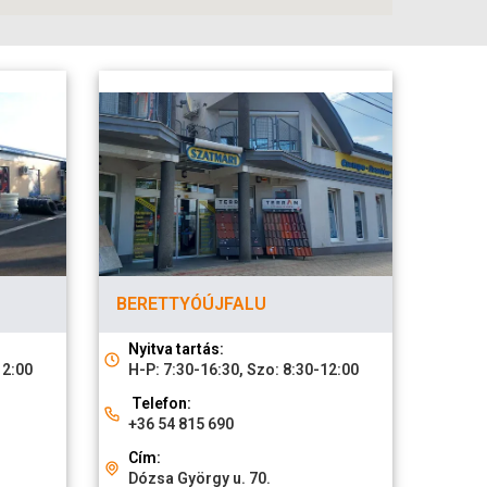
BERETTYÓÚJFALU
Nyitva tartás:
12:00
H-P: 7:30-16:30, Szo: 8:30-12:00
Telefon:
+36 54 815 690
Cím:
Dózsa György u. 70.