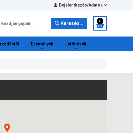
Bejelentkezés/Adatok
eresés...
0
Keresés...
erződéstől
Események
Letöltések