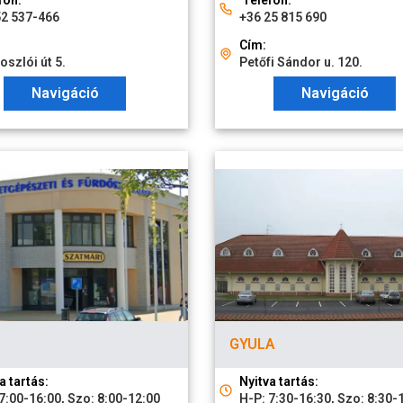
fon:
Telefon:
52 537-466
+36 25 815 690
Cím:
szlói út 5.
Petőfi Sándor u. 120.
Navigáció
Navigáció
GYULA
a tartás:
Nyitva tartás:
7:00-16:00, Szo: 8:00-12:00
H-P: 7:30-16:30, Szo: 8:30-