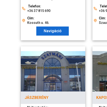
Telefon:
Tele
+36 37 815 690
+36 
Cím:
Cím:
Kossuth u. 46.
Szaut
Navigáció
JÁSZBERÉNY
KAPO