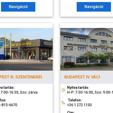
Navigáció
Navigáció
EST III. SZENTENDREI
BUDAPEST IV. VÁCI
va tartás:
Nyitva tartás:
 7:00-16:30, Szo: zárva
H-P: 7:30-16:00, Szo: 9:00-
fon:
Telefon:
1-815-6670
+36 1 272 1150
Cím: