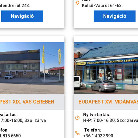
tendrei út 243.
Külső-Váci út 61-63.
Navigáció
Navigáció
EST XIX. VAS GEREBEN
BUDAPEST XVI. VIDÁMVÁ
va tartás:
Nyitva tartás:
 7:00-16:00, Szo: zárva
H-P: 7:00-16:30, Szo: zárv
fon:
Telefon:
1 815 6650
+36 1 402 3990