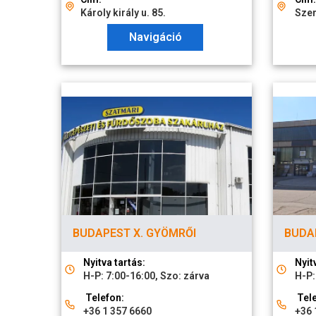
Károly király u. 85.
Szen
Navigáció
BUDAPEST X. GYÖMRŐI
BUDAP
Nyitva tartás:
Nyit
H-P: 7:00-16:00, Szo: zárva
H-P:
Telefon:
Tele
+36 1 357 6660
+36 