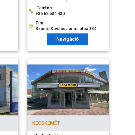
Telefon:
+36 62 534 430
Cím:
Szántó Kovács János utca 134.
Navigáció
KECSKEMÉT