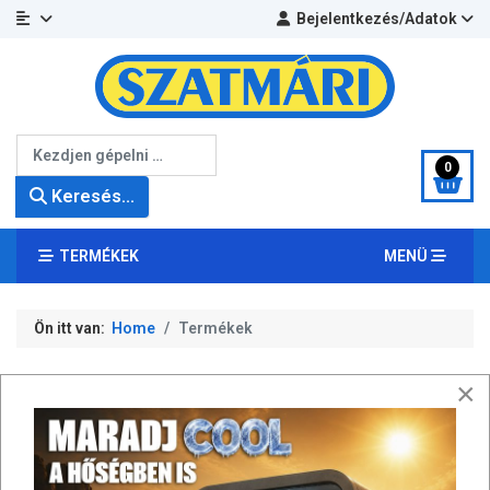
Bejelentkezés/Adatok
Keresés...
0
Keresés...
TERMÉKEK
MENÜ
Ön itt van:
Home
Termékek
×