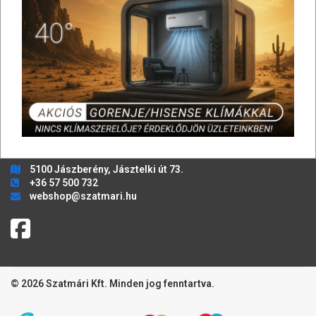
FIÓKOM
Profilom
Regisztráció
Rendeléseim
Kosaraim
Elállás szerződéstől
WEBÁRUHÁZ, ÜGYFÉLSZOLGÁLAT
Bármilyen kérdés, kérés esetén lépjen kapcsolatba velünk!
5100 Jászberény, Jásztelki út 73.
+36 57 500 732
webshop@szatmari.hu
© 2026 Szatmári Kft. Minden jog fenntartva.