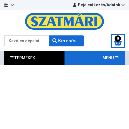
Bejelentkezés/Adatok
Keresés...
0
Keresés...
TERMÉKEK
MENÜ