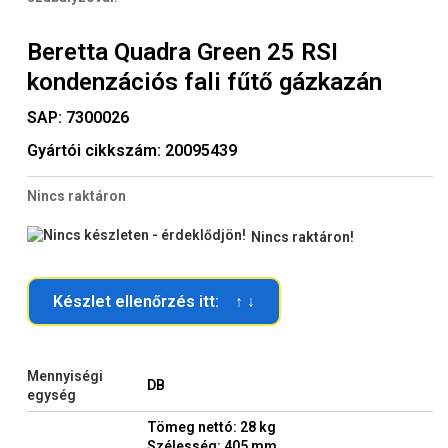
Beretta Quadra Green 25 RSI
kondenzációs fali fűtő gázkazán
SAP:
7300026
Gyártói cikkszám:
20095439
Nincs raktáron
Nincs raktáron!
Készlet ellenőrzés itt: ↑ ↓
Mennyiségi
DB
egység
Tömeg nettó: 28 kg
Szélesség: 405 mm