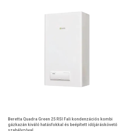
Beretta Quadra Green 25 RSI Fali kondenzációs kombi
gázkazán kiváló hatásfokkal és beépített időjáráskövető
szabályzóval.