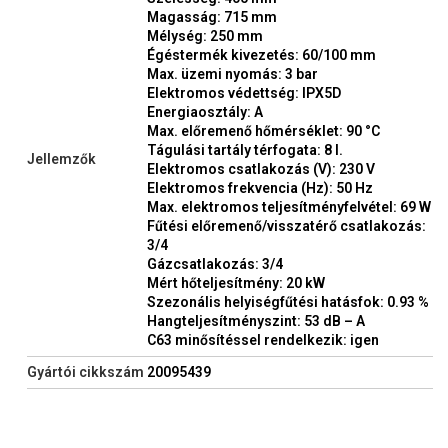
Magasság: 715 mm
Mélység: 250 mm
Égéstermék kivezetés: 60/100 mm
Max. üzemi nyomás: 3 bar
Elektromos védettség: IPX5D
Energiaosztály: A
Max. előremenő hőmérséklet: 90 °C
Tágulási tartály térfogata: 8 l.
Jellemzők
Elektromos csatlakozás (V): 230 V
Elektromos frekvencia (Hz): 50 Hz
Max. elektromos teljesítményfelvétel: 69 W
Fűtési előremenő/visszatérő csatlakozás:
3/4
Gázcsatlakozás: 3/4
Mért hőteljesítmény: 20 kW
Szezonális helyiségfűtési hatásfok: 0.93 %
Hangteljesítményszint: 53 dB – A
C63 minősítéssel rendelkezik: igen
Gyártói cikkszám
20095439