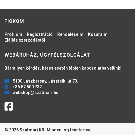
FIÓKOM
Profilom
Regisztráció
Rendeléseim
Kosaraim
Elállás szerződéstől
WEBÁRUHÁZ, ÜGYFÉLSZOLGÁLAT
Bármilyen kérdés, kérés esetén lépjen kapcsolatba velünk!
5100 Jászberény, Jásztelki út 73.
+36 57 500 732
webshop@szatmari.hu
© 2026 Szatmári Kft. Minden jog fenntartva.