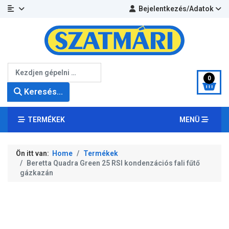
Bejelentkezés/Adatok
Keresés...
0
Keresés...
TERMÉKEK
MENÜ
Ön itt van:
Home
Termékek
Beretta Quadra Green 25 RSI kondenzációs fali fűtő
gázkazán