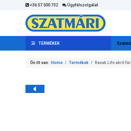
+36 57 500 732
Ügyfélszolgálat
TERMÉKEK
Szatmá
Ön itt van:
Home
Termékek
Ravak Life akril f