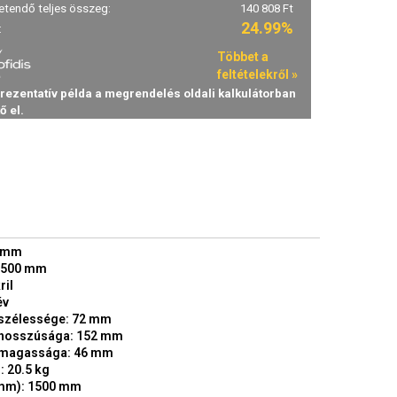
0 mm
1500 mm
ril
év
szélessége: 72 mm
hosszúsága: 152 mm
magassága: 46 mm
 20.5 kg
mm): 1500 mm