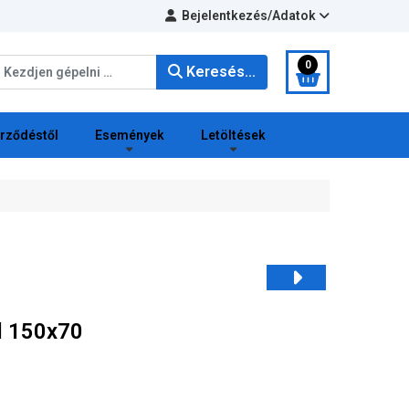
Bejelentkezés/Adatok
eresés...
0
Keresés...
erződéstől
Események
Letöltések
al 150x70