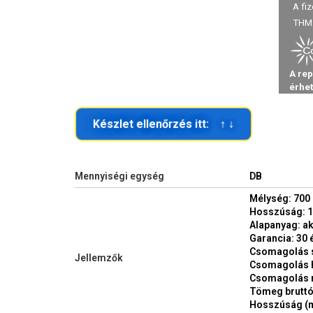
Készlet ellenőrzés itt: ↑ ↓
Mennyiségi egység
DB
Mélység: 70
Hosszúság: 
Alapanyag: ak
Garancia: 30 
Csomagolás 
Jellemzők
Csomagolás 
Csomagolás 
Tömeg bruttó:
Hosszúság (