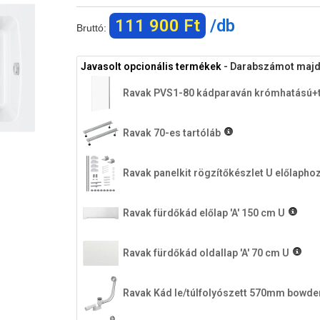
111 900 Ft
/db
Bruttó:
Javasolt opcionális termékek
- Darabszámot majd a
Ravak PVS1-80 kádparaván krómhatású+
Ravak 70-es tartóláb
Ravak panelkit rögzítőkészlet U előlapho
Ravak fürdőkád előlap 'A' 150 cm U
Ravak fürdőkád oldallap 'A' 70 cm U
Ravak Kád le/túlfolyószett 570mm bowde