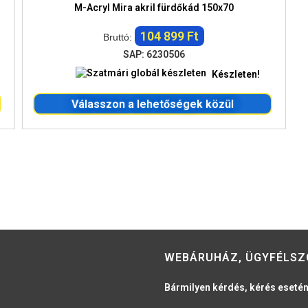
M-Acryl Mira akril fürdőkád 150x70
104 899 Ft
Bruttó:
SAP: 6230506
Készleten!
Válasszon a lehetőségek közül
WEBÁRUHÁZ, ÜGYFÉLSZ
Bármilyen kérdés, kérés esetén