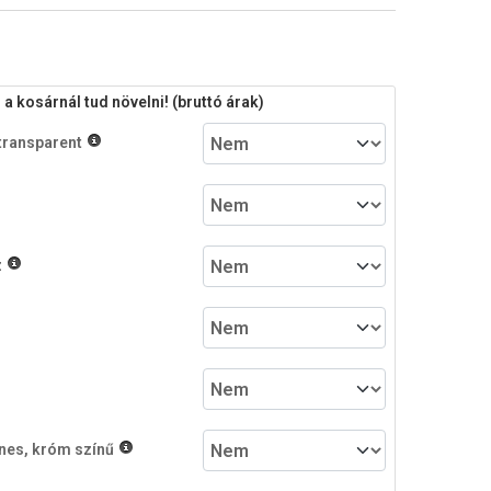
 kosárnál tud növelni! (bruttó árak)
transparent
z
nes, króm színű