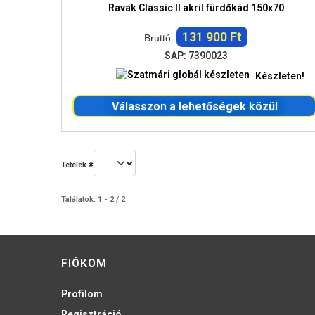
Ravak Classic II akril fürdőkád 150x70
131 900 Ft
Bruttó:
SAP: 7390023
Készleten!
Válasszon a lehetőségek közül
Tételek #
Találatok: 1 - 2 / 2
FIÓKOM
Profilom
Regisztráció