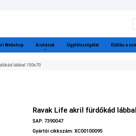
K
ri Webshop
Áruházak
Ügyfélszolgálat
Elállás a sz
ürdőkád lábbal 150x70
Ravak Life akril fürdőkád lább
SAP:
7390047
Gyártói cikkszám:
XC00100095