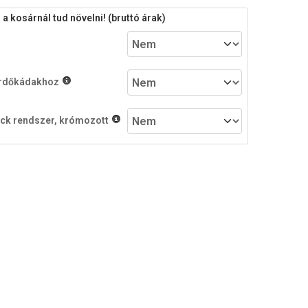
 kosárnál tud növelni! (bruttó árak)
fürdőkádakhoz
ack rendszer, krómozott