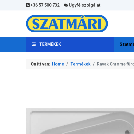
+36 57 500 732
Ügyfélszolgálat
TERMÉKEK
Szatmá
Ön itt van:
Home
Termékek
Ravak Chrome für