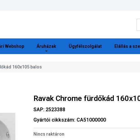
K
ri Webshop
Áruházak
Ügyfélszolgálat
Elállás a sz
dőkád 160x105 balos
Ravak Chrome fürdőkád 160x10
SAP:
2523388
Gyártói cikkszám:
CA51000000
Nincs raktáron