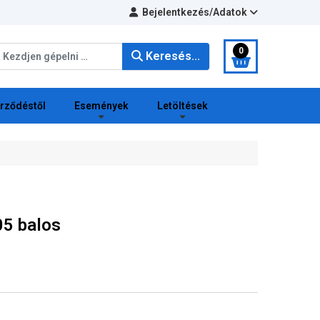
Bejelentkezés/Adatok
eresés...
0
Keresés...
erződéstől
Események
Letöltések
5 balos