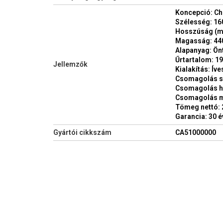
Koncepció: C
Szélesség: 1
Hosszúság (m
Magasság: 4
Alapanyag: Önt
Űrtartalom: 195
Jellemzők
Kialakítás: Íve
Csomagolás s
Csomagolás h
Csomagolás 
Tömeg nettó: 
Garancia: 30 é
Gyártói cikkszám
CA51000000