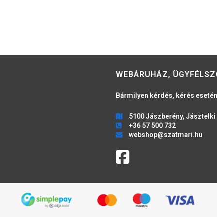
WEBÁRUHÁZ, ÜGYFÉLSZ
Bármilyen kérdés, kérés esetén
5100 Jászberény, Jásztelki 
+36 57 500 732
webshop@szatmari.hu