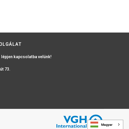
OLGÁLAT
 lépjen kapcsolatba velünk!
út 73.
Magyar