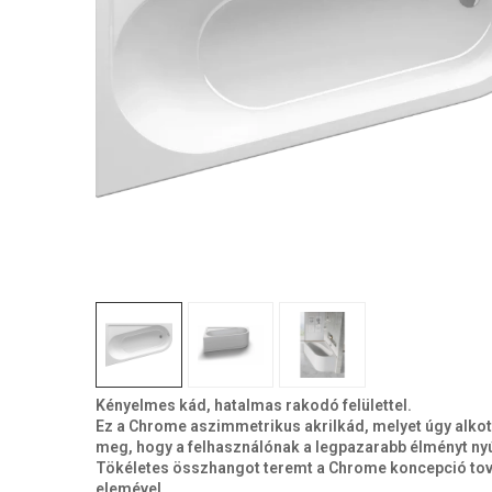
Kényelmes kád, hatalmas rakodó felülettel.
Ez a Chrome aszimmetrikus akrilkád, melyet úgy alko
meg, hogy a felhasználónak a legpazarabb élményt nyú
Tökéletes összhangot teremt a Chrome koncepció to
elemével.