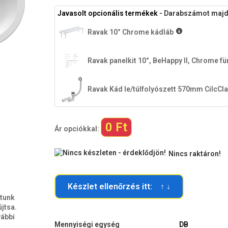
Javasolt opcionális termékek
- Darabszámot majd a
Ravak 10° Chrome kádláb
Ravak panelkit 10°, BeHappy II, Chrome 
Ravak Kád le/túlfolyószett 570mm CilcCl
0 Ft
Ár opciókkal:
Nincs raktáron!
Készlet ellenőrzés itt: ↑ ↓
ttunk
jtsa.
vábbi
Mennyiségi egység
DB