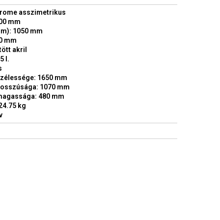
hrome asszimetrikus
600 mm
m): 1050 mm
40 mm
ött akril
 l.
s
zélessége: 1650 mm
osszúsága: 1070 mm
magassága: 480 mm
24.75 kg
v