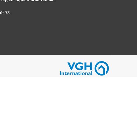
út 73.