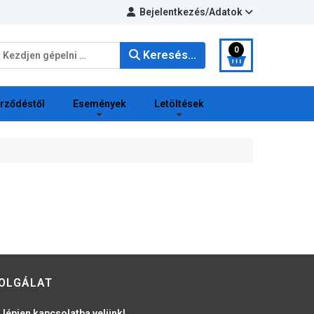
Bejelentkezés/Adatok
eresés...
0
Keresés...
erződéstől
Események
Letöltések
OLGÁLAT
 lépjen kapcsolatba velünk!