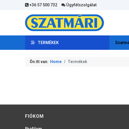
+36 57 500 732
Ügyfélszolgálat
TERMÉKEK
Szatmá
Ön itt van:
Home
Termékek
FIÓKOM
Profilom