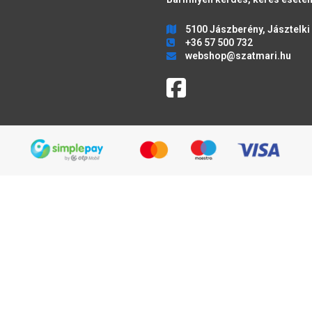
5100 Jászberény, Jásztelki 
+36 57 500 732
webshop@szatmari.hu