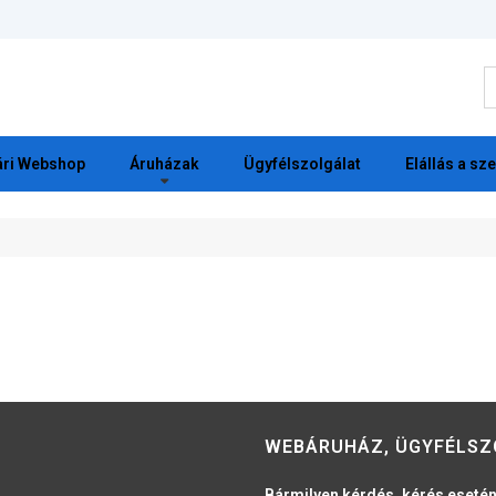
K
ri Webshop
Áruházak
Ügyfélszolgálat
Elállás a sz
WEBÁRUHÁZ, ÜGYFÉLSZ
Bármilyen kérdés, kérés esetén