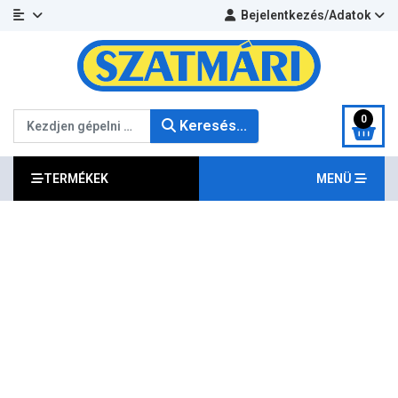
Bejelentkezés/Adatok
Keresés...
0
Keresés...
TERMÉKEK
MENÜ