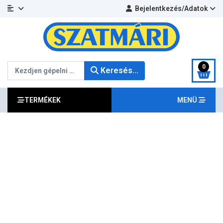
Bejelentkezés/Adatok
Keresés...
0
Keresés...
TERMÉKEK
MENÜ