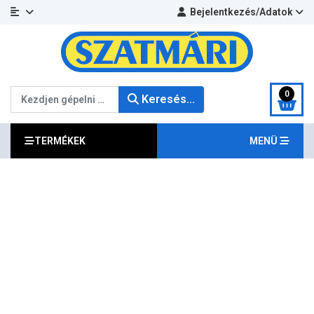
Bejelentkezés/Adatok
Keresés...
0
Keresés...
TERMÉKEK
MENÜ