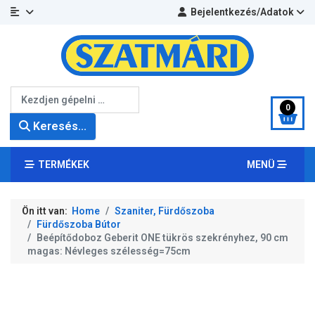
Bejelentkezés/Adatok
Keresés...
0
Keresés...
TERMÉKEK
MENÜ
Ön itt van:
Home
Szaniter, Fürdőszoba
Fürdőszoba Bútor
Beépítődoboz Geberit ONE tükrös szekrényhez, 90 cm
magas: Névleges szélesség=75cm