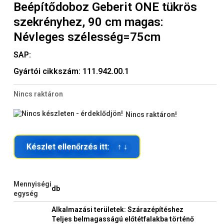
Beépítődoboz Geberit ONE tükrös
szekrényhez, 90 cm magas:
Névleges szélesség=75cm
SAP:
Gyártói cikkszám:
111.942.00.1
Nincs raktáron
Nincs raktáron!
Készlet ellenőrzés itt: ↑ ↓
Mennyiségi
db
egység
Alkalmazási területek: Szárazépítéshez
Teljes belmagasságú előtétfalakba történő