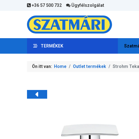
+36 57 500 732
Ügyfélszolgálat
TERMÉKEK
Szatmá
Ön itt van:
Home
Outlet termékek
Strohm Teka 