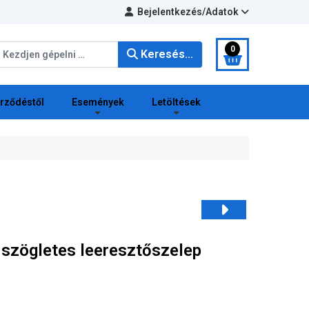
Bejelentkezés/Adatok
eresés...
0
Keresés...
erződéstől
Események
Letöltések
szögletes leeresztőszelep