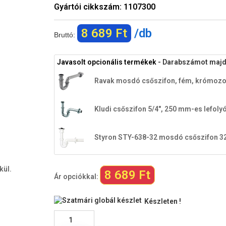
Gyártói cikkszám:
1107300
8 689 Ft
/db
Bruttó:
Javasolt opcionális termékek
- Darabszámot majd a
Ravak mosdó csőszifon, fém, krómozot
Kludi csőszifon 5/4", 250 mm-es lefolyó
Styron STY-638-32 mosdó csőszifon 32
kül.
8 689 Ft
Ár opciókkal:
Készleten !