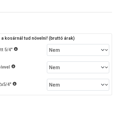
 kosárnál tud növelni! (bruttó árak)
t 5/4"
ívvel
x5/4"