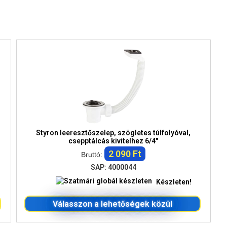
Styron leeresztőszelep, szögletes túlfolyóval,
csepptálcás kivitelhez 6/4"
2 090 Ft
Bruttó:
SAP: 4000044
Készleten!
Válasszon a lehetőségek közül