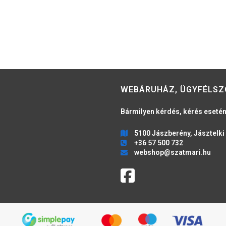
WEBÁRUHÁZ, ÜGYFÉLSZ
Bármilyen kérdés, kérés esetén
5100 Jászberény, Jásztelki 
+36 57 500 732
webshop@szatmari.hu