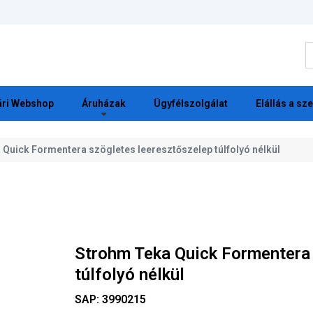
K
ri Webshop
Áruházak
Ügyfélszolgálat
Elállás a sz
Quick Formentera szögletes leeresztőszelep túlfolyó nélkül
Strohm Teka Quick Formentera 
túlfolyó nélkül
SAP:
3990215