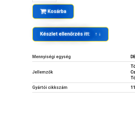
Kosárba
Készlet ellenőrzés itt: ↑ ↓
Mennyiségi egység
D
Tö
Jellemzők
Cs
Tö
Gyártói cikkszám
1