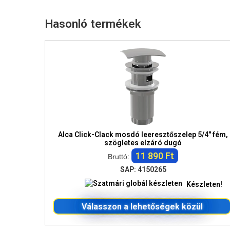
Hasonló termékek
Alca Click-Clack mosdó leeresztőszelep 5/4" fém,
szögletes elzáró dugó
11 890 Ft
Bruttó:
SAP: 4150265
Készleten!
Válasszon a lehetőségek közül