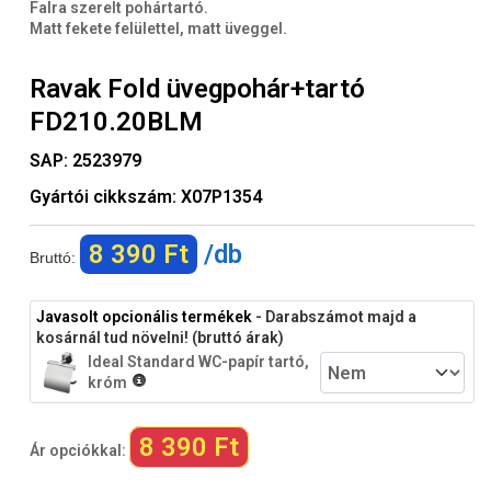
Falra szerelt pohártartó.
Matt fekete felülettel, matt üveggel.
Ravak Fold üvegpohár+tartó
FD210.20BLM
SAP:
2523979
Gyártói cikkszám:
X07P1354
8 390 Ft
/db
Bruttó:
Javasolt opcionális termékek
- Darabszámot majd a
kosárnál tud növelni! (bruttó árak)
Ideal Standard WC-papír tartó,
króm
8 390 Ft
Ár opciókkal: