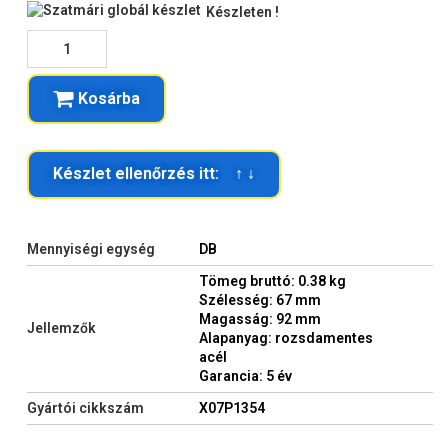
Készleten !
Kosárba
Készlet ellenőrzés itt: ↑ ↓
Mennyiségi egység
DB
Tömeg bruttó: 0.38 kg
Szélesség: 67 mm
Magasság: 92 mm
Jellemzők
Alapanyag: rozsdamentes
acél
Garancia: 5 év
Gyártói cikkszám
X07P1354