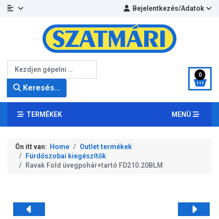
Bejelentkezés/Adatok
Keresés...
0
Keresés...
TERMÉKEK
MENÜ
Ön itt van:
Home
Outlet termékek
Fürdőszobai kiegészítők
Ravak Fold üvegpohár+tartó FD210.20BLM