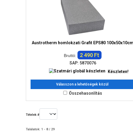
Austrotherm homlokzati Grafit EPS80 100x50x10c
2 490 Ft
Bruttó:
SAP: 5870076
Készleten!
Válasszon a lehetőségek közül
Összehasonlítás
Tételek #
Találatok: 1 - 8 / 29