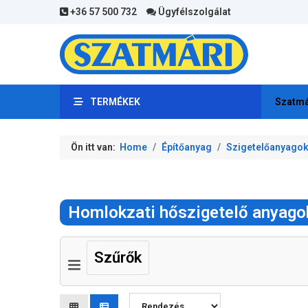
+36 57 500 732
Ügyfélszolgálat
TERMÉKEK
Szatmá
Ön itt van:
Home
Építőanyag
Szigetelőanyago
Homlokzati hőszigetelő anyago
Szűrők