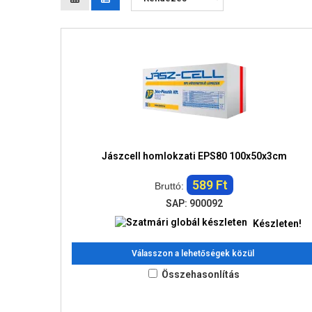
Jászcell homlokzati EPS80 100x50x3cm
589 Ft
Bruttó:
SAP: 900092
Készleten!
Válasszon a lehetőségek közül
Összehasonlítás