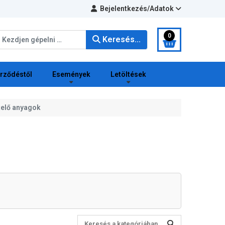
Bejelentkezés/Adatok
eresés...
0
Keresés...
erződéstől
Események
Letöltések
telő anyagok