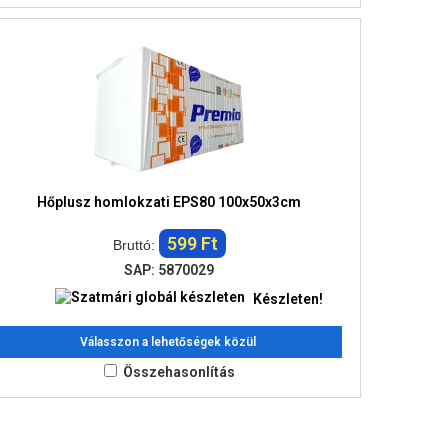
Hőplusz homlokzati EPS80 100x50x3cm
599 Ft
Bruttó:
SAP: 5870029
Készleten!
Válasszon a lehetőségek közül
Összehasonlítás