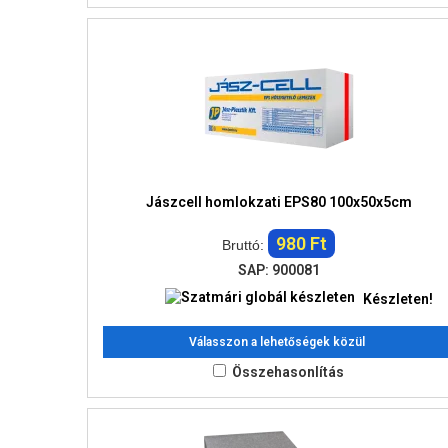
Jászcell homlokzati EPS80 100x50x5cm
980 Ft
Bruttó:
SAP: 900081
Készleten!
Válasszon a lehetőségek közül
Összehasonlítás