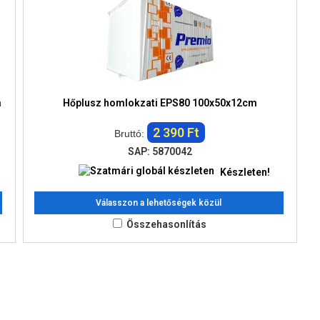
m
Hőplusz homlokzati EPS80 100x50x12cm
2 390 Ft
Bruttó:
SAP: 5870042
Készleten!
Válasszon a lehetőségek közül
Összehasonlítás