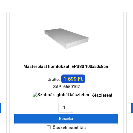
Masterplast homlokzati EPS80 100x50x8cm
1 699 Ft
Bruttó:
SAP: 6650102
Készleten!
Kosárba
Összehasonlítás