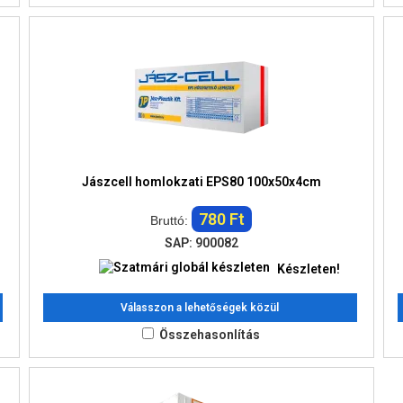
Jászcell homlokzati EPS80 100x50x4cm
780 Ft
Bruttó:
SAP: 900082
Készleten!
Válasszon a lehetőségek közül
Összehasonlítás