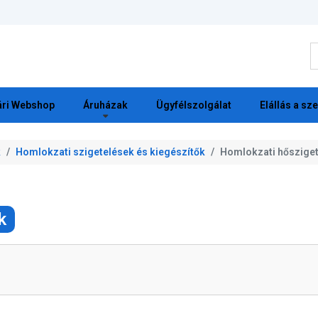
K
ri Webshop
Áruházak
Ügyfélszolgálat
Elállás a sz
k
Homlokzati szigetelések és kiegészítők
Homlokzati hőszige
k