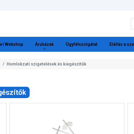
K
ri Webshop
Áruházak
Ügyfélszolgálat
Elállás a sz
k
Homlokzati szigetelések és kiegészítők
gészítők