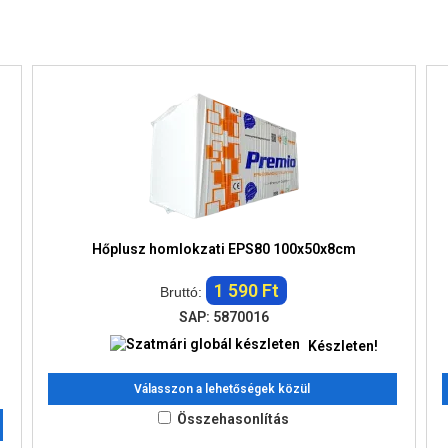
Hőplusz homlokzati EPS80 100x50x8cm
1 590 Ft
Bruttó:
SAP: 5870016
Készleten!
Válasszon a lehetőségek közül
Összehasonlítás