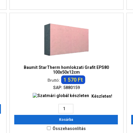
Baumit StarTherm homlokzati Grafit EPS80
100x50x12cm
1 570 Ft
Bruttó:
SAP: 5880159
Készleten!
Kosárba
Összehasonlítás