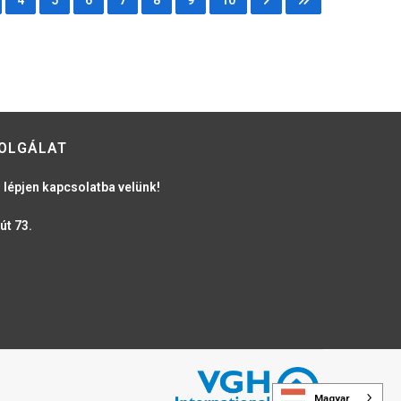
OLGÁLAT
 lépjen kapcsolatba velünk!
út 73.
Magyar