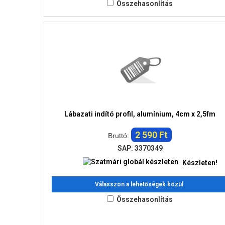
Összehasonlítás
Lábazati indító profil, alumínium, 4cm x 2,5fm
2 590 Ft
Bruttó:
SAP: 3370349
Készleten!
Válasszon a lehetőségek közül
Összehasonlítás