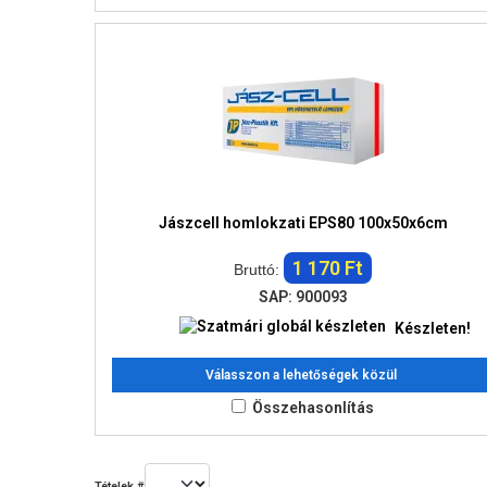
Jászcell homlokzati EPS80 100x50x6cm
1 170 Ft
Bruttó:
SAP: 900093
Készleten!
Válasszon a lehetőségek közül
Összehasonlítás
Tételek #