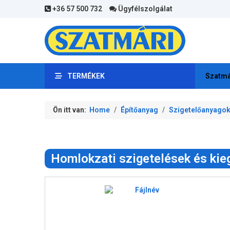
+36 57 500 732
Ügyfélszolgálat
TERMÉKEK
Szatmá
Ön itt van:
Home
Építőanyag
Szigetelőanyago
Homlokzati szigetelések és kie