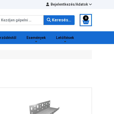
Bejelentkezés/Adatok
eresés...
0
Keresés...
erződéstől
Események
Letöltések