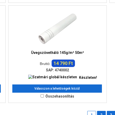
Üvegszövetháló 145g/m² 50m²
14 790 Ft
Bruttó:
SAP: 4740002
Készleten!
Válasszon a lehetőségek közül
Összehasonlítás
1
2
3