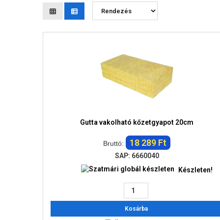
Gutta vakolható kőzetgyapot 20cm
18 289 Ft
Bruttó:
SAP: 6660040
Készleten!
Kosárba