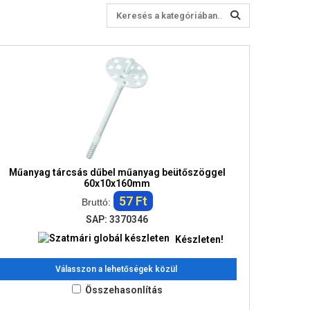
Műanyag tárcsás dűbel műanyag beütőszöggel
60x10x160mm
57 Ft
Bruttó:
SAP: 3370346
Készleten!
Válasszon a lehetőségek közül
Összehasonlítás