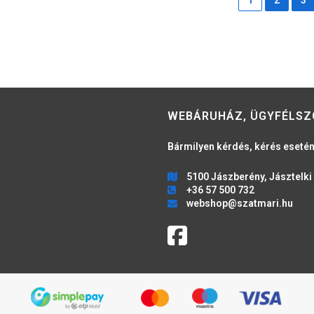
WEBÁRUHÁZ, ÜGYFÉLSZ
Bármilyen kérdés, kérés esetén
5100 Jászberény, Jásztelki 
+36 57 500 732
webshop@szatmari.hu