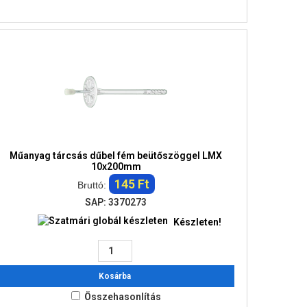
Műanyag tárcsás dűbel fém beütőszöggel LMX
10x200mm
145 Ft
Bruttó:
SAP: 3370273
Készleten!
Kosárba
Összehasonlítás