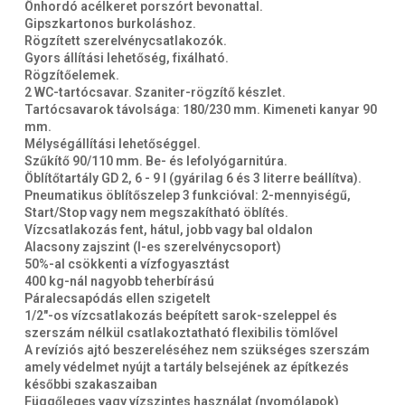
Önhordó acélkeret porszórt bevonattal.
Gipszkartonos burkoláshoz.
Rögzített szerelvénycsatlakozók.
Gyors állítási lehetőség, fixálható.
Rögzítőelemek.
2 WC-tartócsavar. Szaniter-rögzítő készlet.
Tartócsavarok távolsága: 180/230 mm. Kimeneti kanyar 90
mm.
Mélységállítási lehetőséggel.
Szűkítő 90/110 mm. Be- és lefolyógarnitúra.
Öblítőtartály GD 2, 6 - 9 l (gyárilag 6 és 3 literre beállítva).
Pneumatikus öblítőszelep 3 funkcióval: 2-mennyiségű,
Start/Stop vagy nem megszakítható öblítés.
Vízcsatlakozás fent, hátul, jobb vagy bal oldalon
Alacsony zajszint (I-es szerelvénycsoport)
50%-al csökkenti a vízfogyasztást
400 kg-nál nagyobb teherbírású
Páralecsapódás ellen szigetelt
1/2"-os vízcsatlakozás beépített sarok-szeleppel és
szerszám nélkül csatlakoztatható flexibilis tömlővel
A revíziós ajtó beszereléséhez nem szükséges szerszám
amely védelmet nyújt a tartály belsejének az építkezés
későbbi szakaszaiban
Függőleges vagy vízszintes használat (nyomólapok)