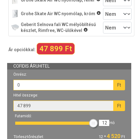
Grohe Skate Air WC nyomólap, fehér
Grohe Skate Air WC nyomólap, króm
Geberit Selnova fali WC mélyöblítésű
készlet, Rimfree, WC-ülőkével
47 899 Ft
Ár opciókkal: