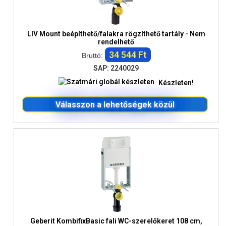
LIV Mount beépíthető/falakra rögzíthető tartály - Nem
rendelhető
34 544 Ft
Bruttó:
SAP: 2240029
Készleten!
Válasszon a lehetőségek közül
Geberit KombifixBasic fali WC-szerelőkeret 108 cm,