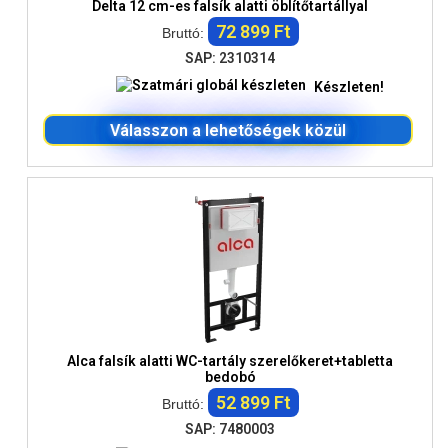
Delta 12 cm-es falsík alatti öblítőtartállyal
72 899 Ft
Bruttó:
SAP: 2310314
Készleten!
Válasszon a lehetőségek közül
Alca falsík alatti WC-tartály szerelőkeret+tabletta
bedobó
52 899 Ft
Bruttó:
SAP: 7480003