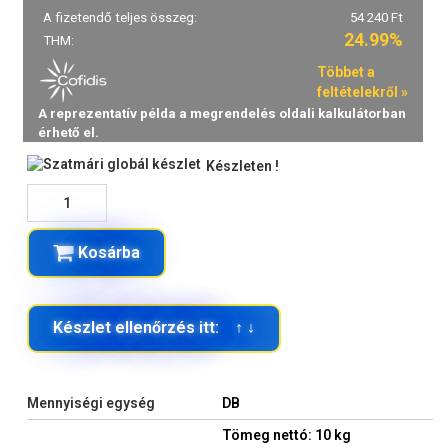
Készleten !
Kosárba
Készlet ellenőrzés itt: ↑ ↓
Mennyiségi egység
DB
Tömeg nettó: 10 kg