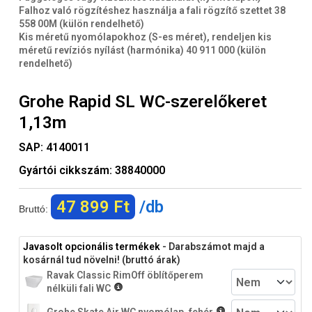
Falhoz való rögzítéshez használja a fali rögzítő szettet 38
558 00M (külön rendelhető)
Kis méretű nyomólapokhoz (S-es méret), rendeljen kis
méretű revíziós nyílást (harmónika) 40 911 000 (külön
rendelhető)
Grohe Rapid SL WC-szerelőkeret
1,13m
SAP:
4140011
Gyártói cikkszám:
38840000
47 899 Ft
/db
Bruttó:
Javasolt opcionális termékek
- Darabszámot majd a
kosárnál tud növelni! (bruttó árak)
Ravak Classic RimOff öblítőperem
nélküli fali WC