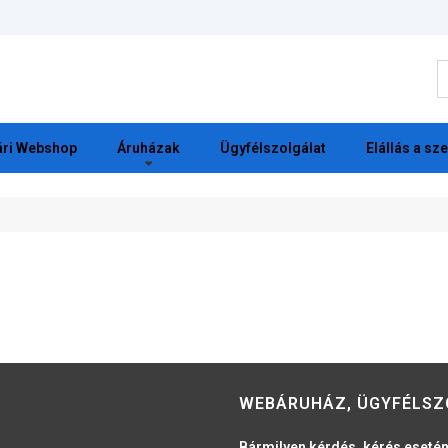
K
ri Webshop
Áruházak
Ügyfélszolgálat
Elállás a sz
WEBÁRUHÁZ, ÜGYFÉLSZ
Bármilyen kérdés, kérés esetén