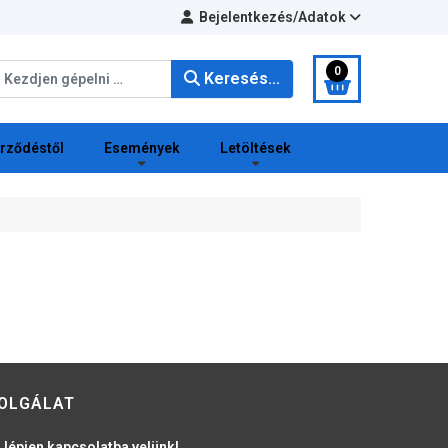
Bejelentkezés/Adatok
eresés...
0
Keresés...
erződéstől
Események
Letöltések
OLGÁLAT
 lépjen kapcsolatba velünk!