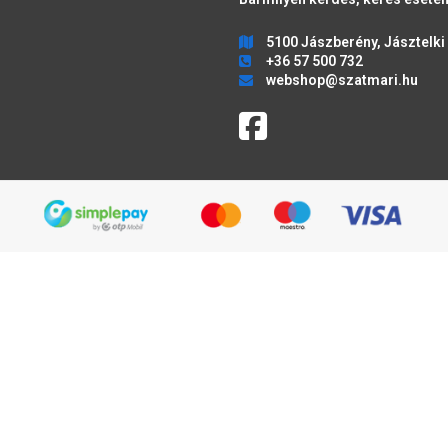
5100 Jászberény, Jásztelki 
+36 57 500 732
webshop@szatmari.hu