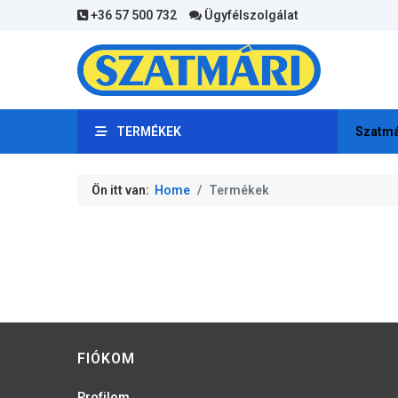
+36 57 500 732
Ügyfélszolgálat
TERMÉKEK
Szatmá
Ön itt van:
Home
Termékek
FIÓKOM
Profilom