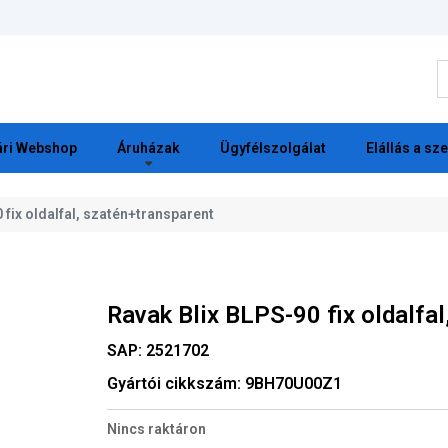
K
ri Webshop
Áruházak
Ügyfélszolgálat
Elállás a sz
 fix oldalfal, szatén+transparent
Ravak Blix BLPS-90 fix oldalfa
SAP:
2521702
Gyártói cikkszám:
9BH70U00Z1
Nincs raktáron