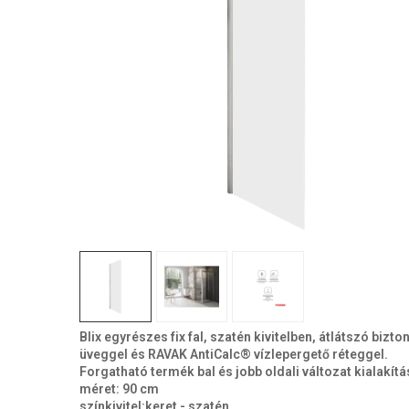
Blix egyrészes fix fal, szatén kivitelben, átlátszó bizto
üveggel és RAVAK AntiCalc® vízlepergető réteggel.
Forgatható termék bal és jobb oldali változat kialakít
méret: 90 cm
színkivitel:keret - szatén