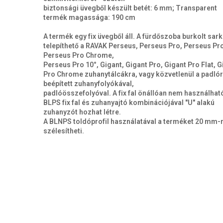
biztonsági üvegből készült betét: 6 mm; Transparent
termék magassága: 190 cm
A termék egy fix üvegből áll. A fürdőszoba burkolt sar
telepíthető a RAVAK Perseus, Perseus Pro, Perseus Pro
Perseus Pro Chrome,
Perseus Pro 10°, Gigant, Gigant Pro, Gigant Pro Flat, G
Pro Chrome zuhanytálcákra, vagy közvetlenül a padlór
beépített zuhanyfolyókával,
padlóösszefolyóval. A fix fal önállóan nem használható
BLPS fix fal és zuhanyajtó kombinációjával "U" alakú
zuhanyzót hozhat létre.
A BLNPS toldóprofil használatával a terméket 20 mm-r
szélesítheti.