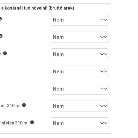
 kosárnál tud növelni! (bruttó árak)
m
hér 310 ml
íntelen 310 ml