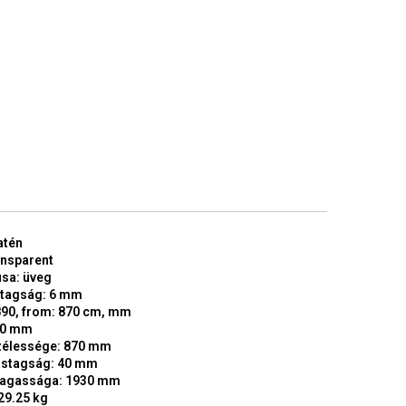
atén
ansparent
usa: üveg
stagság: 6 mm
890, from: 870 cm, mm
00 mm
élessége: 870 mm
stagság: 40 mm
agassága: 1930 mm
29.25 kg