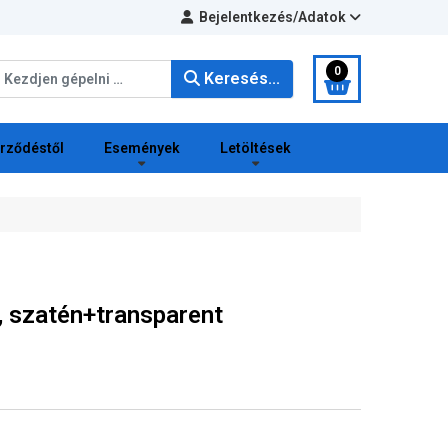
Bejelentkezés/Adatok
eresés...
0
Keresés...
erződéstől
Események
Letöltések
l, szatén+transparent