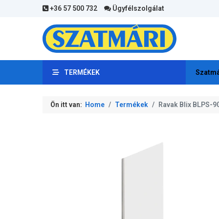
+36 57 500 732
Ügyfélszolgálat
TERMÉKEK
Szatmá
Ön itt van:
Home
Termékek
Ravak Blix BLPS-90