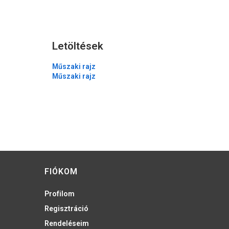
Letöltések
Műszaki rajz
Műszaki rajz
FIÓKOM
Profilom
Regisztráció
Rendeléseim