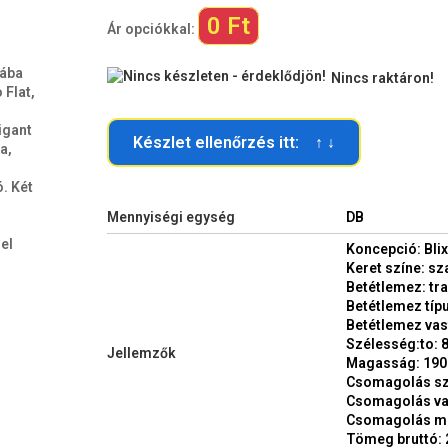
0 Ft
Ár opciókkal:
kába
Nincs raktáron!
 Flat,
igant
Készlet ellenőrzés itt: ↑ ↓
a,
. Két
Mennyiségi egység
DB
el
Koncepció: Blix
Keret színe: sz
Betétlemez: tr
Betétlemez típ
Betétlemez va
Szélesség:to: 
Jellemzők
Magasság: 19
Csomagolás sz
Csomagolás va
Csomagolás m
Tömeg bruttó: 