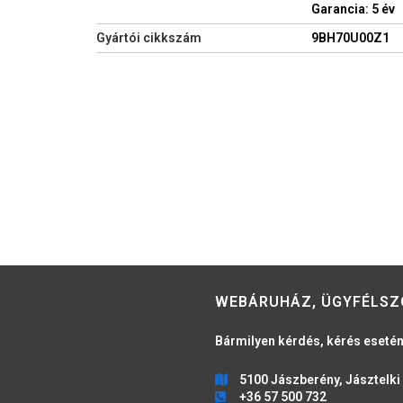
Garancia: 5 év
Gyártói cikkszám
9BH70U00Z1
WEBÁRUHÁZ, ÜGYFÉLSZ
Bármilyen kérdés, kérés esetén
5100 Jászberény, Jásztelki 
+36 57 500 732