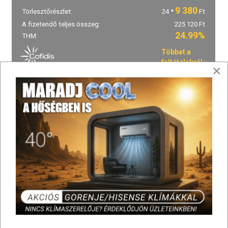
×
Készleten !
Kosárba
Készlet ellenőrzés itt: ↑ ↓
Mennyiségi egység
DB