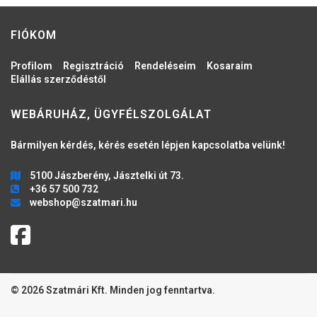
FIÓKOM
Profilom
Regisztráció
Rendeléseim
Kosaraim
Elállás szerződéstől
WEBÁRUHÁZ, ÜGYFÉLSZOLGÁLAT
Bármilyen kérdés, kérés esetén lépjen kapcsolatba velünk!
5100 Jászberény, Jásztelki út 73.
+36 57 500 732
webshop@szatmari.hu
© 2026 Szatmári Kft. Minden jog fenntartva.