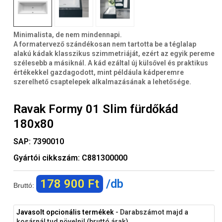
Minimalista, de nem mindennapi.
A formatervező szándékosan nem tartotta be a téglalap
alakú kádak klasszikus szimmetriáját, ezért az egyik pereme
szélesebb a másiknál. A kád ezáltal új külsővel és praktikus
értékekkel gazdagodott, mint példáula kádperemre
szerelhető csaptelepek alkalmazásának a lehetősége.
Ravak Formy 01 Slim fürdőkád
180x80
SAP:
7390010
Gyártói cikkszám:
C881300000
178 900 Ft
/db
Bruttó:
Javasolt opcionális termékek
- Darabszámot majd a
kosárnál tud növelni! (bruttó árak)