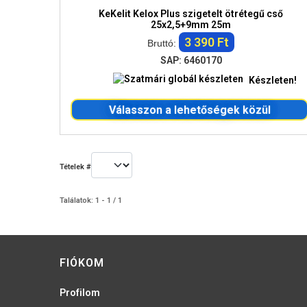
KeKelit Kelox Plus szigetelt ötrétegű cső
25x2,5+9mm 25m
3 390 Ft
Bruttó:
SAP: 6460170
Készleten!
Válasszon a lehetőségek közül
Tételek #
Találatok: 1 - 1 / 1
FIÓKOM
Profilom