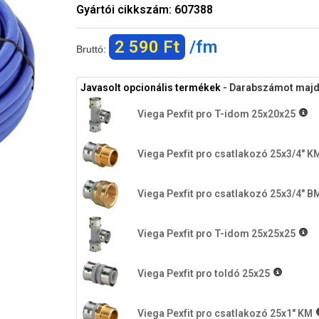
Gyártói cikkszám:
607388
2 590 Ft
/fm
Bruttó:
Javasolt opcionális termékek
- Darabszámot majd a
Viega Pexfit pro T-idom 25x20x25
Viega Pexfit pro csatlakozó 25x3/4" K
Viega Pexfit pro csatlakozó 25x3/4" B
Viega Pexfit pro T-idom 25x25x25
Viega Pexfit pro toldó 25x25
Viega Pexfit pro csatlakozó 25x1" KM