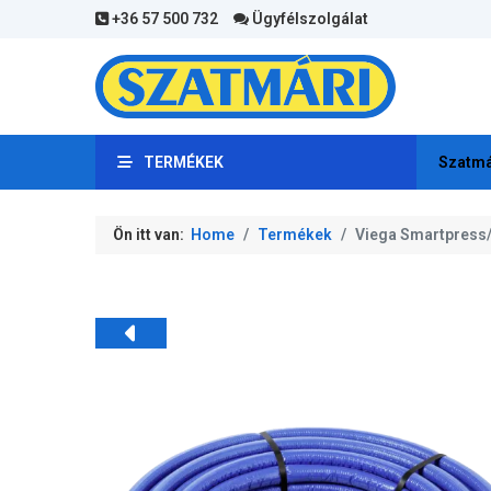
+36 57 500 732
Ügyfélszolgálat
TERMÉKEK
Szatmá
Ön itt van:
Home
Termékek
Viega Smartpress/