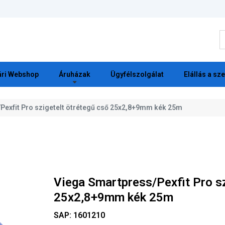
K
ri Webshop
Áruházak
Ügyfélszolgálat
Elállás a sz
Pexfit Pro szigetelt ötrétegű cső 25x2,8+9mm kék 25m
Viega Smartpress/Pexfit Pro sz
25x2,8+9mm kék 25m
SAP:
1601210