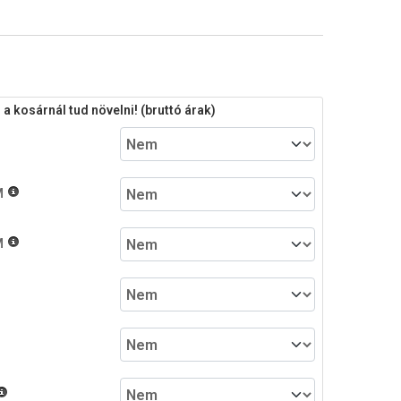
 kosárnál tud növelni! (bruttó árak)
M
M