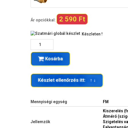
2 590 Ft
Ár opciókkal:
Készleten !
Kosárba
Készlet ellenőrzés itt: ↑ ↓
Mennyiségi egység
FM
Kiszerelés (f
Átmérő (szig
Jellemzők
Szigetelés v
Falvastagság