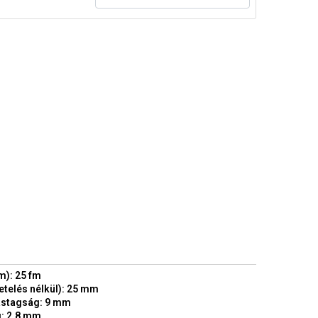
m): 25 fm
etelés nélkül): 25 mm
astagság: 9 mm
: 2.8 mm