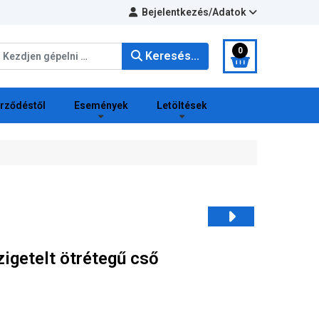
Bejelentkezés/Adatok
eresés...
0
Keresés...
erződéstől
Események
Letöltések
igetelt ötrétegű cső