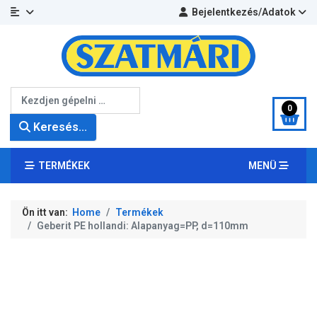
Bejelentkezés/Adatok
Keresés...
0
Keresés...
TERMÉKEK
MENÜ
Ön itt van:
Home
Termékek
Geberit PE hollandi: Alapanyag=PP, d=110mm