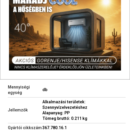
d=110mm
SAP:
Gyártói cikkszám:
367.780.16.1
Nincs raktáron
Nincs raktáron!
Készlet ellenőrzés itt: ↑ ↓
Mennyiségi
db
egység
Alkalmazási területek:
Szennyvízelvezetéshez
Jellemzők
Alapanyag: PP
Tömeg bruttó: 0.211 kg
Gyártói cikkszám
367.780.16.1