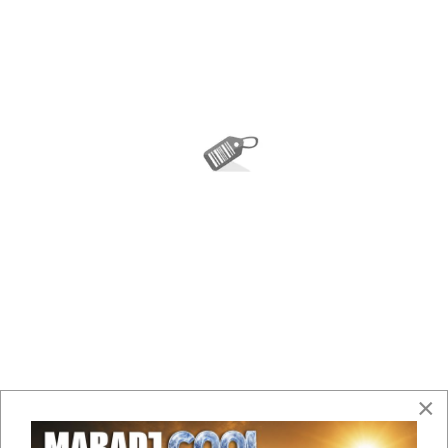
×
Geberit PE hollandi: Alapanyag=PP,