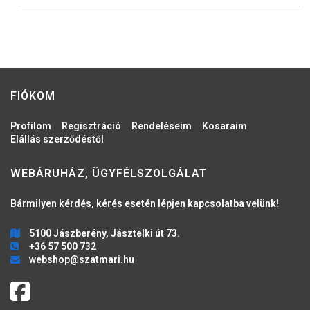
FIÓKOM
Profilom
Regisztráció
Rendeléseim
Kosaraim
Elállás szerződéstől
WEBÁRUHÁZ, ÜGYFÉLSZOLGÁLAT
Bármilyen kérdés, kérés esetén lépjen kapcsolatba velünk!
5100 Jászberény, Jásztelki út 73.
+36 57 500 732
webshop@szatmari.hu