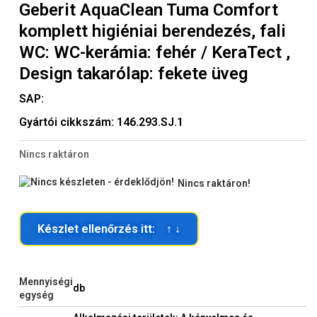
Geberit AquaClean Tuma Comfort
komplett higiéniai berendezés, fali
WC: WC-kerámia: fehér / KeraTect ,
Design takarólap: fekete üveg
SAP:
Gyártói cikkszám:
146.293.SJ.1
Nincs raktáron
Nincs raktáron!
Készlet ellenőrzés itt: ↑ ↓
Mennyiségi
db
egység