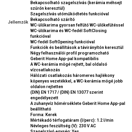
Bekapcsolható szagelszívás (kerámia méhsejt
szűrőn keresztül)
Szagelszívás utóműködtetés funkcióval
Bekapcsolható szárító
Jellemzők
WC-ülőkarima gyorsan felfűtő WC-ülőkefűtéssel
WC-ülőkarima és WC-fedél SoftClosing
funkcióval
WC-fedél SoftOpening funkcióval
Funkciók és beállítások a távirányítón keresztül
Négy felhasználói profil programozható
Geberit Home App-pal kompatibilis
A WC-kerámia mögé rejtett, bal oldalsó
vízcsatlakozás
Hálózati csatlakozás háromeres hajlékony
köpenyes vezetékkel, a WC-kerámia mögé jobb
oldalon rejtetten
(DIN) EN 1717 / (DIN) EN 13077 szerint
engedélyezett
A zuhanyvíz hőmérséklete Geberit Home App-pal
beállítható
Forma: Kerek
Mértékadó térfogatáram (l/perc): 1.2 l/min
Névleges feszültség (V): 230 V AC
Szagelszívó egység: Yes