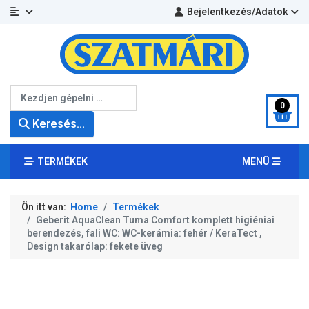
Bejelentkezés/Adatok
Keresés...
0
Keresés...
TERMÉKEK
MENÜ
Ön itt van:
Home
Termékek
Geberit AquaClean Tuma Comfort komplett higiéniai
berendezés, fali WC: WC-kerámia: fehér / KeraTect ,
Design takarólap: fekete üveg