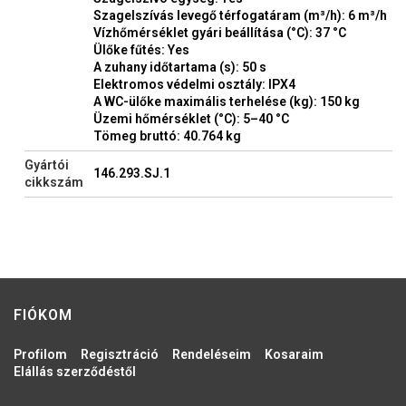
Szagelszívás levegő térfogatáram (m³/h): 6 m³/h
Vízhőmérséklet gyári beállítása (°C): 37 °C
Ülőke fűtés: Yes
A zuhany időtartama (s): 50 s
Elektromos védelmi osztály: IPX4
A WC-ülőke maximális terhelése (kg): 150 kg
Üzemi hőmérséklet (°C): 5–40 °C
Tömeg bruttó: 40.764 kg
Gyártói
146.293.SJ.1
cikkszám
FIÓKOM
Profilom
Regisztráció
Rendeléseim
Kosaraim
Elállás szerződéstől