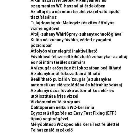
Alkalmazási területek: A kényelmes és
szagmentes WC-használat érdekében
Az altáj és a női intim terület vízzel való ápoló
tisztításához
Tulajdonságok: Melegvízkészítés átfolyós
vízmelegítővel
Altáj-zuhany WhirlSpray-zuhanytechnológiával
Külön női zuhany fúvóka, védett nyugalmi
pozícióban
Átfolyós vízmelegítő inaktiválható
Fúvókával felszerelt kihúzható zuhanykar az altáj
és női intim terület számára
A vízsugár erőssége öt fokozatban beállítható
A zuhanykar öt fokozatban állítható
Beállítható pulzáló vízsugár (a zuhanykar
automatikus előretolódása és hátrahúzódása)
A zuhanyrózsa fúvóka automatikus elő- és
utótisztítása friss vízzel
Vízkőmentesítő program
Öblítőperem nélküli WC-kerámia
Egyszerű rögzítés az Easy Fast Fixing (EFF3
típus) segítségével
Mélyöblítésű WC speciális KeraTect felülettel
Felhasználó érzékelő