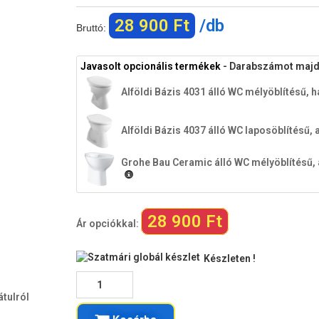
28 900 Ft
/db
Bruttó:
Javasolt opcionális termékek
- Darabszámot majd a
Alföldi Bázis 4031 álló WC mélyöblítésű, h
Alföldi Bázis 4037 álló WC laposöblítésű, 
Grohe Bau Ceramic álló WC mélyöblítésű, 
28 900 Ft
Ár opciókkal:
Készleten !
átulról