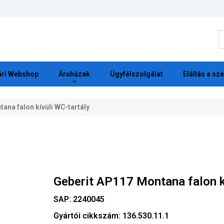
K
ri Webshop
Áruházak
Ügyfélszolgálat
Elállás a sz
ana falon kívüli WC-tartály
Geberit AP117 Montana falon k
SAP:
2240045
Gyártói cikkszám:
136.530.11.1