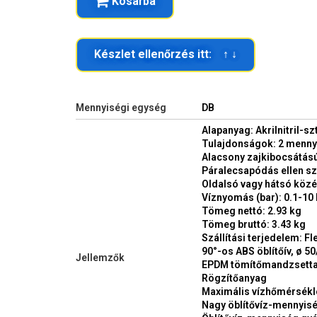
Kosárba
Készlet ellenőrzés itt: ↑ ↓
Mennyiségi egység
DB
Alapanyag: Akrilnitril-szt
Tulajdonságok: 2 menny
Alacsony zajkibocsátás
Páralecsapódás ellen sz
Oldalsó vagy hátsó köz
Víznyomás (bar): 0.1-10 
Tömeg nettó: 2.93 kg
Tömeg bruttó: 3.43 kg
Szállítási terjedelem: Fle
90°-os ABS öblítőív, ø 5
Jellemzők
EPDM tömítőmandzsetta
Rögzítőanyag
Maximális vízhőmérséklet
Nagy öblítővíz-mennyiség 