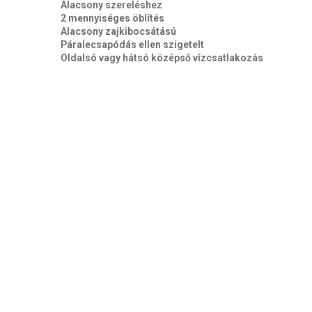
Alacsony szereléshez
2 mennyiséges öblítés
Alacsony zajkibocsátású
Páralecsapódás ellen szigetelt
Oldalsó vagy hátsó középső vízcsatlakozás