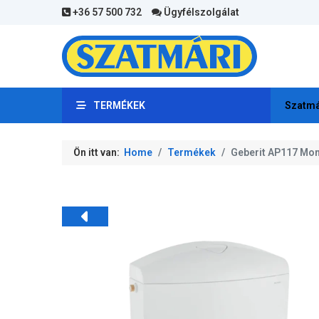
+36 57 500 732
Ügyfélszolgálat
TERMÉKEK
Szatmá
Ön itt van:
Home
Termékek
Geberit AP117 Mont