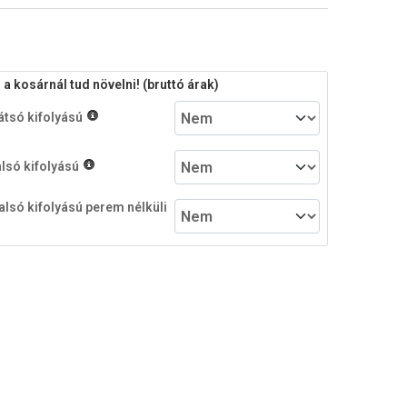
 kosárnál tud növelni! (bruttó árak)
átsó kifolyású
alsó kifolyású
alsó kifolyású perem nélküli