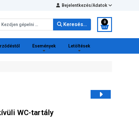
Bejelentkezés/Adatok
eresés...
0
Keresés...
erződéstől
Események
Letöltések
ívüli WC-tartály