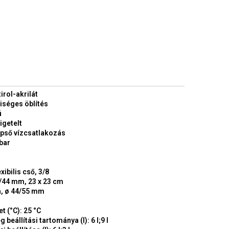
irol-akrilát
iséges öblítés
ú
igetelt
épső vízcsatlakozás
bar
xibilis cső, 3/8
0/44 mm, 23 x 23 cm
, ø 44/55 mm
 (°C): 25 °C
beállítási tartománya (l): 6 l;9 l