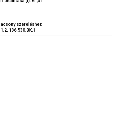
beállítása (l): 6 l;3 l
Alacsony szereléshez
11.2, 136.530.BK.1