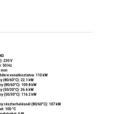
X4D
): 230 V
: 50 Hz
0 mm
rtékre vonatkoztatva: 110 kW
y (80/60°C): 22.1 kW
y (80/60°C): 109.8 kW
y (50/30°C): 36.6 kW
y (50/30°C): 116.2 kW
y részterhelésnél (80/60°C): 107 kW
t: 100 °C
nyfelvétel: 6 W