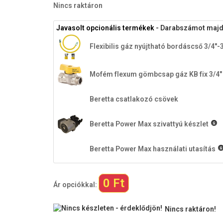
Nincs raktáron
Javasolt opcionális termékek
- Darabszámot majd a
Flexibilis gáz nyújtható bordáscső 3/4"-
Mofém flexum gömbcsap gáz KB fix 3/4"
Beretta csatlakozó csövek
Beretta Power Max szivattyú készlet
Beretta Power Max használati utasítás
0 Ft
Ár opciókkal:
Nincs raktáron!