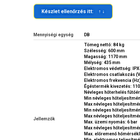
Készlet ellenőrzés itt: ↑ ↓
Mennyiségi egység
DB
Tömeg nettó: 84 kg
Szélesség: 600 mm
Magasság: 1170 mm
Mélység: 435 mm
Elektromos védettség: IP
Elektromos csatlakozás (V
Elektromos frekvencia (Hz)
Égéstermék kivezetés: 11
Névleges hőterhelés fűtőé
Min névleges hőteljesítmén
Max névleges hőteljesítmén
Min névleges hőteljesítmén
Max névleges hőteljesítmén
Jellemzők
Max. üzemi nyomás: 6 bar
Max névleges hőteljesítmén
Max. előremenő hőmérsékle
Min. elektromos teljesítmé