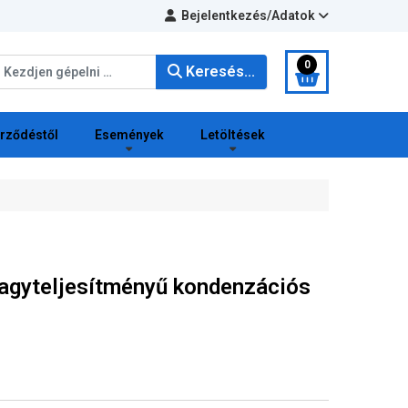
Bejelentkezés/Adatok
eresés...
0
Keresés...
erződéstől
Események
Letöltések
gyteljesítményű kondenzációs