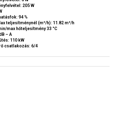
nyfelvétel: 205 W
kW
hatásfok: 94 %
x teljesítménynél (m³/h): 11.82 m³/h
in/max hőteljesítmény 33 °C
dB – A
űtés: 110 kW
rő csatlakozás: 6/4