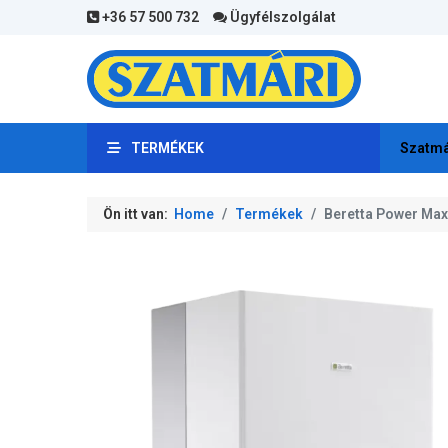
+36 57 500 732
Ügyfélszolgálat
TERMÉKEK
Szatmá
Ön itt van:
Home
Termékek
Beretta Power Max