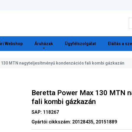
K
ri Webshop
Áruházak
Ügyfélszolgálat
Elállás a sz
 130 MTN nagyteljesítményű kondenzációs fali kombi gázkazán
Beretta Power Max 130 MTN na
fali kombi gázkazán
SAP:
118267
Gyártói cikkszám:
20128435, 20151889