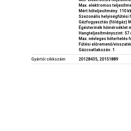
Max. elektromos teljesítmé
Mért hőteljesítmény: 110 
Szezonális helyiségfűtési 
Gázfogyasztás (földgáz) Ma
Égéstermék hőmérséklet m
Hangteljesítményszint: 57 
Max. névleges hőterhelés f
Fűtési előremenő/visszaté
Gázcsatlakozás: 1
Gyártói cikkszám
20128435, 20151889