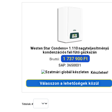
Westen Star Condens+ 1.110 nagyteljesítményű
kondenzációs fali fűtő gázkazán
1 737 900 Ft
Bruttó:
SAP: 3650031
Készleten!
Válasszon a lehetőségek közül
Tételek #