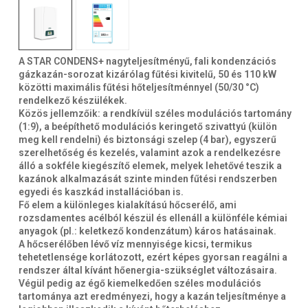
A STAR CONDENS+ nagyteljesítményű, fali kondenzációs
gázkazán-sorozat kizárólag fűtési kivitelű, 50 és 110 kW
közötti maximális fűtési hőteljesítménnyel (50/30 °C)
rendelkező készülékek.
Közös jellemzőik: a rendkívül széles modulációs tartomány
(1:9), a beépíthető modulációs keringető szivattyú (külön
meg kell rendelni) és biztonsági szelep (4 bar), egyszerű
szerelhetőség és kezelés, valamint azok a rendelkezésre
álló a sokféle kiegészítő elemek, melyek lehetővé teszik a
kazánok alkalmazását szinte minden fűtési rendszerben
egyedi és kaszkád installációban is.
Fő elem a különleges kialakítású hőcserélő, ami
rozsdamentes acélból készül és ellenáll a különféle kémiai
anyagok (pl.: keletkező kondenzátum) káros hatásainak.
A hőcserélőben lévő víz mennyisége kicsi, termikus
tehetetlensége korlátozott, ezért képes gyorsan reagálni a
rendszer által kívánt hőenergia-szükséglet változásaira.
Végül pedig az égő kiemelkedően széles modulációs
tartománya azt eredményezi, hogy a kazán teljesítménye a