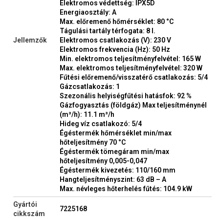
Elektromos védettség: IPX5D
Energiaosztály: A
Max. előremenő hőmérséklet: 80 °C
Tágulási tartály térfogata: 8 l.
Jellemzők
Elektromos csatlakozás (V): 230 V
Elektromos frekvencia (Hz): 50 Hz
Min. elektromos teljesítményfelvétel: 165 W
Max. elektromos teljesítményfelvétel: 320 W
Fűtési előremenő/visszatérő csatlakozás: 5/4
Gázcsatlakozás: 1
Szezonális helyiségfűtési hatásfok: 92 %
Gázfogyasztás (földgáz) Max teljesítménynél
(m³/h): 11.1 m³/h
Hideg víz csatlakozó: 5/4
Égéstermék hőmérséklet min/max
hőteljesítmény 70 °C
Égéstermék tömegáram min/max
hőteljesítmény 0,005-0,047
Égéstermék kivezetés: 110/160 mm
Hangteljesítményszint: 63 dB – A
Max. névleges hőterhelés fűtés: 104.9 kW
Gyártói
7225168
cikkszám