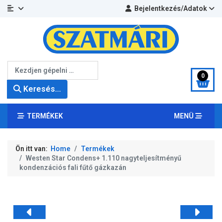
Bejelentkezés/Adatok
Keresés...
0
Keresés...
TERMÉKEK
MENÜ
Ön itt van:
Home
Termékek
Westen Star Condens+ 1.110 nagyteljesítményű
kondenzációs fali fűtő gázkazán