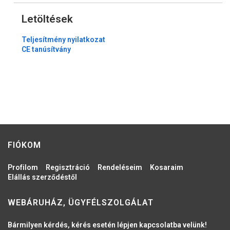
Letöltések
Teljesítmény nyilatkozat
CE tanúsítvány
FIÓKOM
Profilom
Regisztráció
Rendeléseim
Kosaraim
Elállás szerződéstől
WEBÁRUHÁZ, ÜGYFÉLSZOLGÁLAT
Bármilyen kérdés, kérés esetén lépjen kapcsolatba velünk!