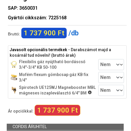
SAP:
3650031
Gyártói cikkszám:
7225168
1 737 900 Ft
/db
Bruttó:
Javasolt opcionális termékek
- Darabszámot majd a
kosárnál tud növelni! (bruttó árak)
Flexibilis gáz nyújtható bordáscső
3/4"-3/4" KB 50-100
Mofém flexum gömbcsap gáz KB fix
3/4"
Spirotech UE125WJ Magnebooster MBL
mágneses iszapleválasztó 6/4" BM
1 737 900 Ft
Ár opciókkal: