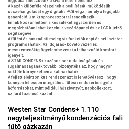
legjobban illeszkedik a kívánt hőterheléshez.
A kazán különféle részeinek a beállítását, működésük
összehangolását egy digitális PCB végzi, amely a legújabb
generációjú mikroprocesszorral rendelkezik.
Ennek köszönhetően a készüléket egyszerűen és
megbízhatóan lehet kezelni a vezérlőpanel és az LCD kijelző
segítségével.
A fűtési és használati meleg víz funkciók napi és heti szinten
programozhatók. Az időjárás- követő vezérlés
messzemenőkig figyelembe veszi a felhasználó komfort
igényeit.
A STAR CONDENS+ kazánok sokoldalúságának és
rugalmasságának további bizonyítéka az, hogy nagyon
sokféle környezetben alkalmazhatók.
A fejlett elektronikus rendszer azt is lehetővé teszi, hogy
könnyen lehessen integrálni a fűtési rendszerbe egyéb
hőforrásokat, mint például hőszivattyút, napkollektort,
szilárd tüzelésű kazánt.
Westen Star Condens+ 1.110
nagyteljesítményű kondenzációs fali
fűtő gázkazán