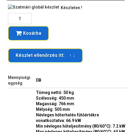
Készleten !
Kosárba
Készlet ellenőrzés itt: ↑ ↓
Mennyiségi
DB
egység
Tömeg nettó: 50 kg
Szélesség: 450 mm
Magasság: 766 mm
Mélység: 505 mm
Névleges hőterhelés fűtőértékre
vonatkoztatva: 66.9 kW
Min névleges hőteljesítmény (80/60°C): 7.2 kW
Max névleges hőteljesítmény (80/60°C): 65 kW