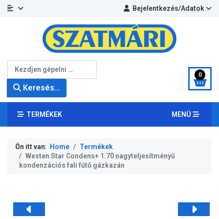
Bejelentkezés/Adatok
Keresés...
0
Keresés...
TERMÉKEK
MENÜ
Ön itt van:
Home
Termékek
Westen Star Condens+ 1.70 nagyteljesítményű
kondenzációs fali fűtő gázkazán