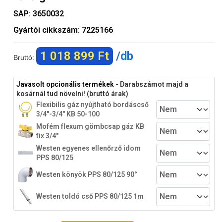
SAP:
3650032
Gyártói cikkszám:
7225166
1 018 899 Ft
/db
Bruttó:
Javasolt opcionális termékek
- Darabszámot majd a
kosárnál tud növelni! (bruttó árak)
Flexibilis gáz nyújtható bordáscső
3/4"-3/4" KB 50-100
Mofém flexum gömbcsap gáz KB
fix 3/4"
Westen egyenes ellenőrző idom
PPS 80/125
Westen könyök PPS 80/125 90°
Westen toldó cső PPS 80/125 1m