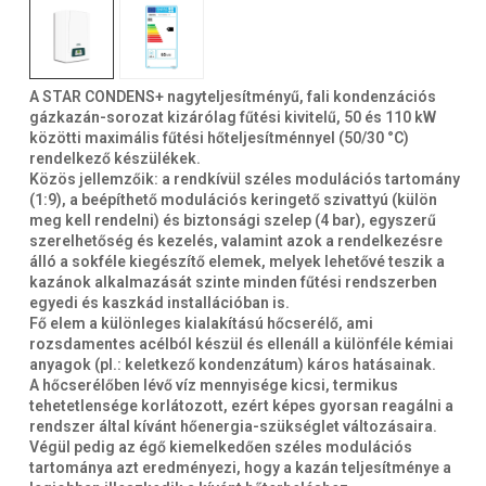
A STAR CONDENS+ nagyteljesítményű, fali kondenzációs
gázkazán-sorozat kizárólag fűtési kivitelű, 50 és 110 kW
közötti maximális fűtési hőteljesítménnyel (50/30 °C)
rendelkező készülékek.
Közös jellemzőik: a rendkívül széles modulációs tartomány
(1:9), a beépíthető modulációs keringető szivattyú (külön
meg kell rendelni) és biztonsági szelep (4 bar), egyszerű
szerelhetőség és kezelés, valamint azok a rendelkezésre
álló a sokféle kiegészítő elemek, melyek lehetővé teszik a
kazánok alkalmazását szinte minden fűtési rendszerben
egyedi és kaszkád installációban is.
Fő elem a különleges kialakítású hőcserélő, ami
rozsdamentes acélból készül és ellenáll a különféle kémiai
anyagok (pl.: keletkező kondenzátum) káros hatásainak.
A hőcserélőben lévő víz mennyisége kicsi, termikus
tehetetlensége korlátozott, ezért képes gyorsan reagálni a
rendszer által kívánt hőenergia-szükséglet változásaira.
Végül pedig az égő kiemelkedően széles modulációs
tartománya azt eredményezi, hogy a kazán teljesítménye a