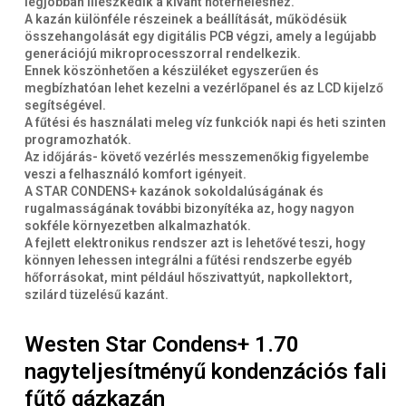
legjobban illeszkedik a kívánt hőterheléshez.
A kazán különféle részeinek a beállítását, működésük
összehangolását egy digitális PCB végzi, amely a legújabb
generációjú mikroprocesszorral rendelkezik.
Ennek köszönhetően a készüléket egyszerűen és
megbízhatóan lehet kezelni a vezérlőpanel és az LCD kijelző
segítségével.
A fűtési és használati meleg víz funkciók napi és heti szinten
programozhatók.
Az időjárás- követő vezérlés messzemenőkig figyelembe
veszi a felhasználó komfort igényeit.
A STAR CONDENS+ kazánok sokoldalúságának és
rugalmasságának további bizonyítéka az, hogy nagyon
sokféle környezetben alkalmazhatók.
A fejlett elektronikus rendszer azt is lehetővé teszi, hogy
könnyen lehessen integrálni a fűtési rendszerbe egyéb
hőforrásokat, mint például hőszivattyút, napkollektort,
szilárd tüzelésű kazánt.
Westen Star Condens+ 1.70
nagyteljesítményű kondenzációs fali
fűtő gázkazán