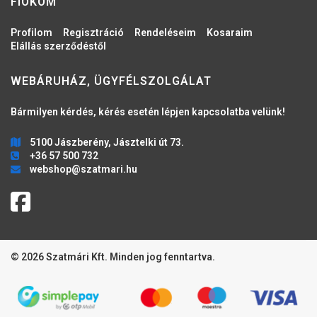
FIÓKOM
Profilom
Regisztráció
Rendeléseim
Kosaraim
Elállás szerződéstől
WEBÁRUHÁZ, ÜGYFÉLSZOLGÁLAT
Bármilyen kérdés, kérés esetén lépjen kapcsolatba velünk!
5100 Jászberény, Jásztelki út 73.
+36 57 500 732
webshop@szatmari.hu
© 2026 Szatmári Kft. Minden jog fenntartva.