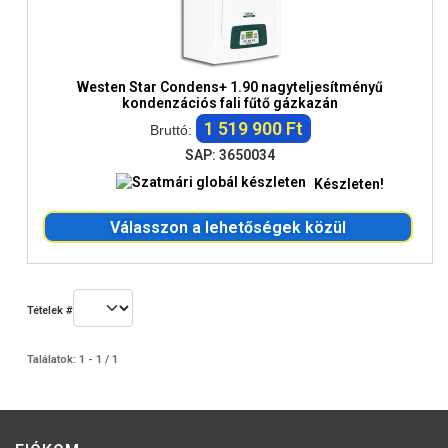
Westen Star Condens+ 1.90 nagyteljesítményű
kondenzációs fali fűtő gázkazán
1 519 900 Ft
Bruttó:
SAP: 3650034
Készleten!
Válasszon a lehetőségek közül
Tételek #
Találatok: 1 - 1 / 1