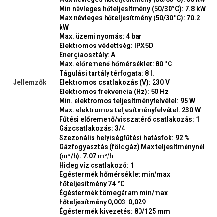
Min névleges hőteljesítmény (50/30°C): 7.8 kW
Max névleges hőteljesítmény (50/30°C): 70.2
kW
Max. üzemi nyomás: 4 bar
Elektromos védettség: IPX5D
Energiaosztály: A
Max. előremenő hőmérséklet: 80 °C
Tágulási tartály térfogata: 8 l.
Jellemzők
Elektromos csatlakozás (V): 230 V
Elektromos frekvencia (Hz): 50 Hz
Min. elektromos teljesítményfelvétel: 95 W
Max. elektromos teljesítményfelvétel: 230 W
Fűtési előremenő/visszatérő csatlakozás: 1
Gázcsatlakozás: 3/4
Szezonális helyiségfűtési hatásfok: 92 %
Gázfogyasztás (földgáz) Max teljesítménynél
(m³/h): 7.07 m³/h
Hideg víz csatlakozó: 1
Égéstermék hőmérséklet min/max
hőteljesítmény 74 °C
Égéstermék tömegáram min/max
hőteljesítmény 0,003-0,029
Égéstermék kivezetés: 80/125 mm