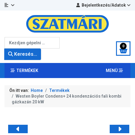
Bejelentkezés/Adatok
Keresés...
0
Keresés...
TERMÉKEK
MENÜ
Ön itt van:
Home
Termékek
Westen Boyler Condens+ 24 kondenzációs fali kombi
gázkazán 20 kW