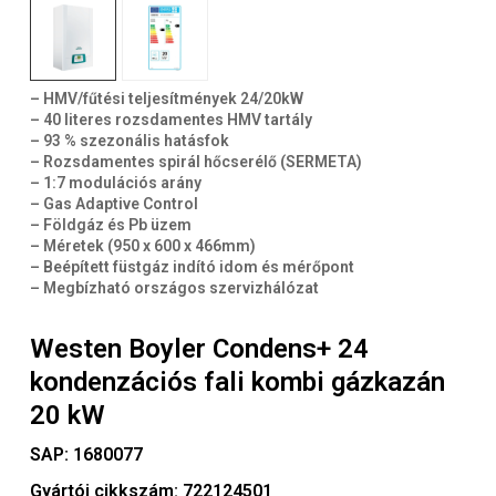
– HMV/fűtési teljesítmények 24/20kW
– 40 literes rozsdamentes HMV tartály
– 93 % szezonális hatásfok
– Rozsdamentes spirál hőcserélő (SERMETA)
– 1:7 modulációs arány
– Gas Adaptive Control
– Földgáz és Pb üzem
– Méretek (950 x 600 x 466mm)
– Beépített füstgáz indító idom és mérőpont
– Megbízható országos szervizhálózat
Westen Boyler Condens+ 24
kondenzációs fali kombi gázkazán
20 kW
SAP:
1680077
Gyártói cikkszám:
722124501