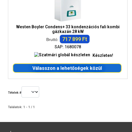
Westen Boyler Condens+ 33 kondenzációs fali kombi
gázkazán 28 kW
717 899 Ft
Bruttó:
SAP: 1680078
Készleten!
Válasszon a lehetőségek közül
Tételek #
Találatok: 1 - 1 / 1