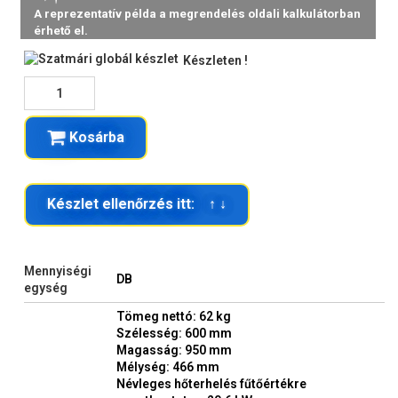
Készleten !
Kosárba
Készlet ellenőrzés itt: ↑ ↓
Mennyiségi
DB
egység
Tömeg nettó: 62 kg
Szélesség: 600 mm
Magasság: 950 mm
Mélység: 466 mm
Névleges hőterhelés fűtőértékre