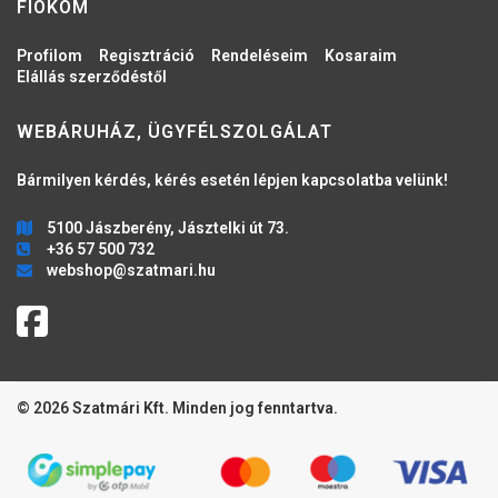
FIÓKOM
Profilom
Regisztráció
Rendeléseim
Kosaraim
Elállás szerződéstől
WEBÁRUHÁZ, ÜGYFÉLSZOLGÁLAT
Bármilyen kérdés, kérés esetén lépjen kapcsolatba velünk!
5100 Jászberény, Jásztelki út 73.
+36 57 500 732
webshop@szatmari.hu
© 2026 Szatmári Kft. Minden jog fenntartva.