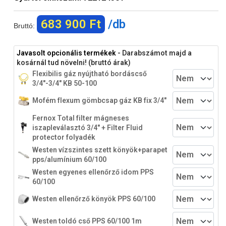
683 900 Ft
/db
Bruttó:
Javasolt opcionális termékek
- Darabszámot majd a
kosárnál tud növelni! (bruttó árak)
Flexibilis gáz nyújtható bordáscső
3/4"-3/4" KB 50-100
Mofém flexum gömbcsap gáz KB fix 3/4"
Fernox Total filter mágneses
iszapleválasztó 3/4" + Filter Fluid
protector folyadék
Westen vízszintes szett könyök+parapet
pps/alumínium 60/100
Westen egyenes ellenőrző idom PPS
60/100
Westen ellenőrző könyök PPS 60/100
Westen toldó cső PPS 60/100 1m