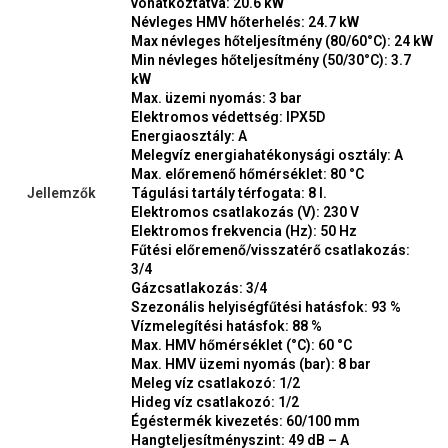
vonatkoztatva: 20.6 kW
Névleges HMV hőterhelés: 24.7 kW
Max névleges hőteljesítmény (80/60°C): 24 kW
Min névleges hőteljesítmény (50/30°C): 3.7
kW
Max. üzemi nyomás: 3 bar
Elektromos védettség: IPX5D
Energiaosztály: A
Melegvíz energiahatékonysági osztály: A
Max. előremenő hőmérséklet: 80 °C
Jellemzők
Tágulási tartály térfogata: 8 l.
Elektromos csatlakozás (V): 230 V
Elektromos frekvencia (Hz): 50 Hz
Fűtési előremenő/visszatérő csatlakozás:
3/4
Gázcsatlakozás: 3/4
Szezonális helyiségfűtési hatásfok: 93 %
Vízmelegítési hatásfok: 88 %
Max. HMV hőmérséklet (°C): 60 °C
Max. HMV üzemi nyomás (bar): 8 bar
Meleg víz csatlakozó: 1/2
Hideg víz csatlakozó: 1/2
Égéstermék kivezetés: 60/100 mm
Hangteljesítményszint: 49 dB – A