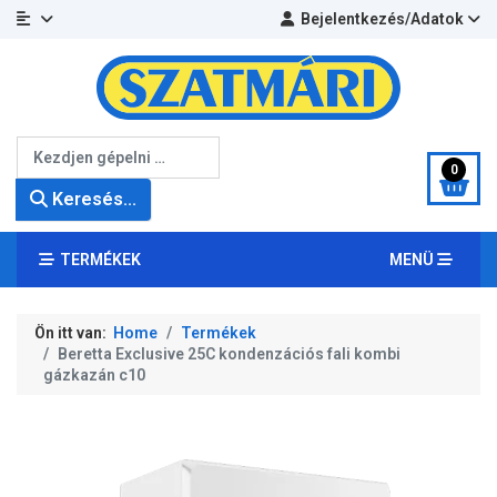
Bejelentkezés/Adatok
Keresés...
0
Keresés...
TERMÉKEK
MENÜ
Ön itt van:
Home
Termékek
Beretta Exclusive 25C kondenzációs fali kombi
gázkazán c10