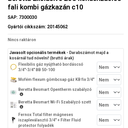
fali kombi gázkazán c10
SAP:
7300030
Gyártói cikkszám:
20145062
Nincs raktáron
Javasolt opcionális termékek
- Darabszámot majd a
kosárnál tud növelni! (bruttó árak)
Flexibilis gáz nyújtható bordáscső
3/4"-3/4" BB 50-100
Mofém flexum gömbcsap gáz KB fix 3/4"
Beretta Besmart Opentherm szabályzó
Beretta Besmart Wi-Fi Szabályzó szett
Fernox Total filter mágneses
iszapleválasztó 3/4" + Filter Fluid
protector folyadék