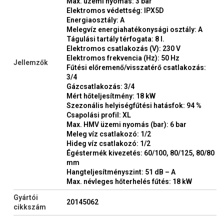
Max. üzemi nyomás: 3 bar
Elektromos védettség: IPX5D
Energiaosztály: A
Melegvíz energiahatékonysági osztály: A
Tágulási tartály térfogata: 8 l.
Elektromos csatlakozás (V): 230 V
Elektromos frekvencia (Hz): 50 Hz
Jellemzők
Fűtési előremenő/visszatérő csatlakozás:
3/4
Gázcsatlakozás: 3/4
Mért hőteljesítmény: 18 kW
Szezonális helyiségfűtési hatásfok: 94 %
Csapolási profil: XL
Max. HMV üzemi nyomás (bar): 6 bar
Meleg víz csatlakozó: 1/2
Hideg víz csatlakozó: 1/2
Égéstermék kivezetés: 60/100, 80/125, 80/80
mm
Hangteljesítményszint: 51 dB – A
Max. névleges hőterhelés fűtés: 18 kW
Gyártói
20145062
cikkszám