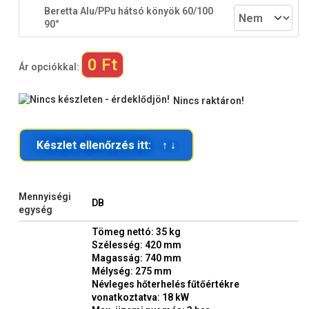
Beretta Alu/PPu hátsó könyök 60/100
90°
0 Ft
Ár opciókkal:
Nincs raktáron!
Készlet ellenőrzés itt: ↑ ↓
Mennyiségi
DB
egység
Tömeg nettó: 35 kg
Szélesség: 420 mm
Magasság: 740 mm
Mélység: 275 mm
Névleges hőterhelés fűtőértékre
vonatkoztatva: 18 kW