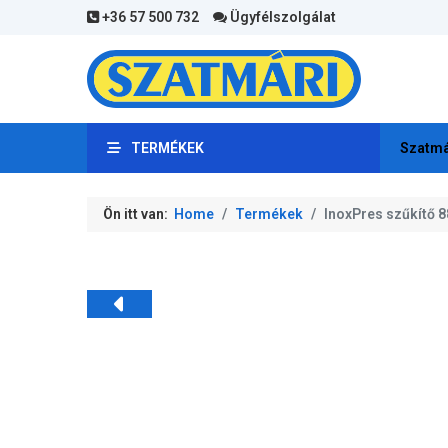
+36 57 500 732
Ügyfélszolgálat
TERMÉKEK
Szatmá
Ön itt van:
Home
Termékek
InoxPres szűkítő 8