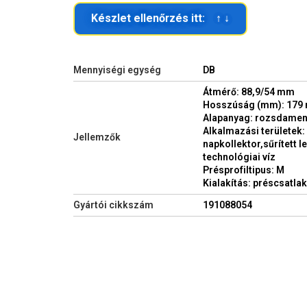
Készlet ellenőrzés itt: ↑ ↓
Mennyiségi egység
DB
Átmérő: 88,9/54 mm
Hosszúság (mm): 179
Alapanyag: rozsdament
Alkalmazási területek: 
Jellemzők
napkollektor,sűrített 
technológiai víz
Présprofiltipus: M
Kialakítás: préscsatla
Gyártói cikkszám
191088054