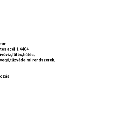
 mm
es acél 1.4404
ivóvíz,fűtés,hűtés,
levegő,tűzvédelmi rendszerek,
kozás