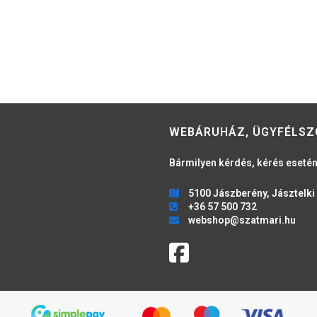
WEBÁRUHÁZ, ÜGYFÉLSZ
Bármilyen kérdés, kérés esetén
5100 Jászberény, Jásztelki 
+36 57 500 732
webshop@szatmari.hu