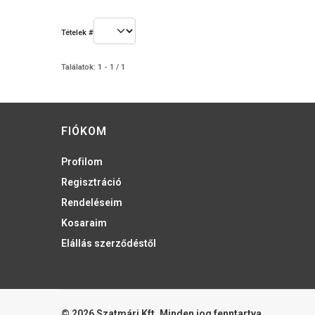
Tételek #
Találatok: 1 - 1 / 1
FIÓKOM
Profilom
Regisztráció
Rendeléseim
Kosaraim
Elállás szerződéstől
© 2026 Szatmári Kft. Minden jog fenntartva.