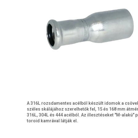
A 316L rozsdamentes acélból készült idomok a csöve
széles skálájához szerelhetők fel, 15 és 168 mm átmér
316L, 304L és 444 acélból. Az illesztéseket "M-alakú" p
toroid kamrával látják el.