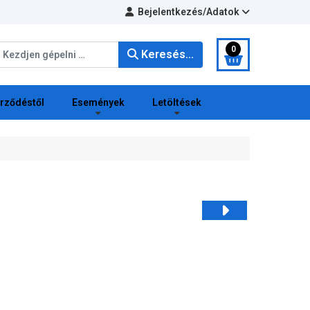
Bejelentkezés/Adatok
eresés...
0
Keresés...
erződéstől
Események
Letöltések