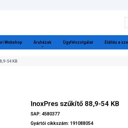
K
ri Webshop
Áruházak
Ügyfélszolgálat
Elállás a sz
8,9-54 KB
InoxPres szűkítő 88,9-54 KB
SAP:
4580377
Gyártói cikkszám:
191088054