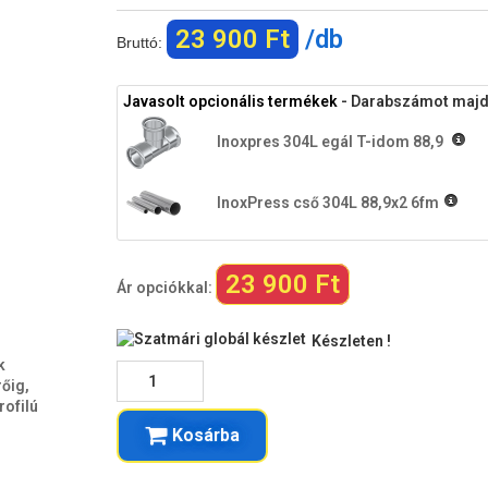
23 900 Ft
/db
Bruttó:
Javasolt opcionális termékek
- Darabszámot majd a
Inoxpres 304L egál T-idom 88,9
InoxPress cső 304L 88,9x2 6fm
23 900 Ft
Ár opciókkal:
Készleten !
k
őig,
rofilú
Kosárba