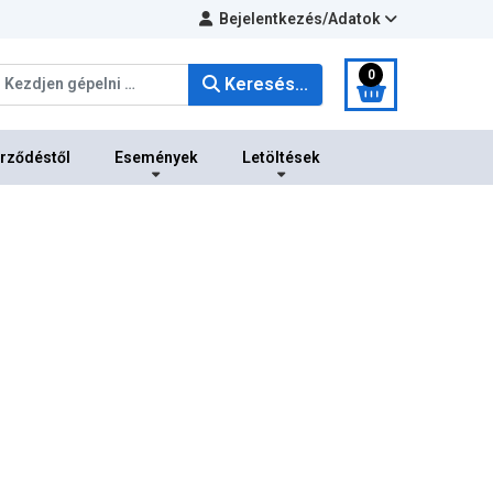
Bejelentkezés/Adatok
eresés...
0
Keresés...
erződéstől
Események
Letöltések