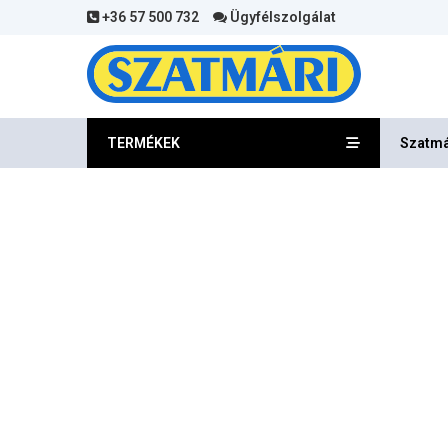
+36 57 500 732
Ügyfélszolgálat
TERMÉKEK
Szatmá