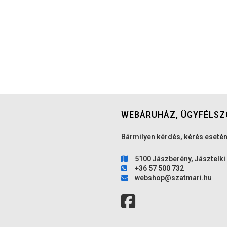
WEBÁRUHÁZ, ÜGYFÉLSZ
Bármilyen kérdés, kérés esetén
5100 Jászberény, Jásztelki 
+36 57 500 732
webshop@szatmari.hu