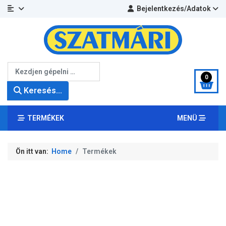
Bejelentkezés/Adatok
Keresés...
0
Keresés...
TERMÉKEK
MENÜ
Ön itt van:
Home
Termékek