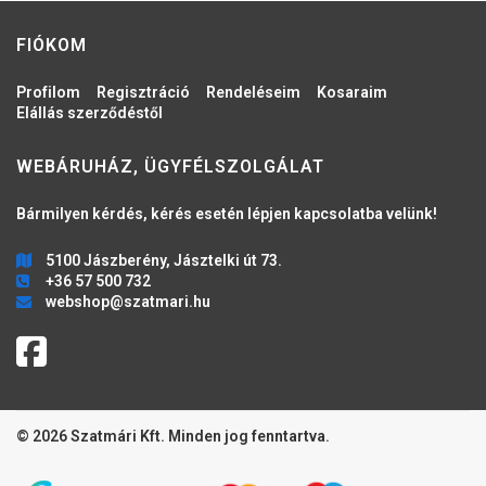
FIÓKOM
Profilom
Regisztráció
Rendeléseim
Kosaraim
Elállás szerződéstől
WEBÁRUHÁZ, ÜGYFÉLSZOLGÁLAT
Bármilyen kérdés, kérés esetén lépjen kapcsolatba velünk!
5100 Jászberény, Jásztelki út 73.
+36 57 500 732
webshop@szatmari.hu
© 2026 Szatmári Kft. Minden jog fenntartva.