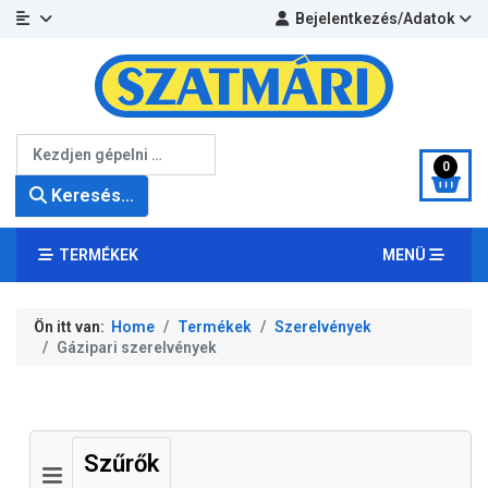
Bejelentkezés/Adatok
Keresés...
0
Keresés...
TERMÉKEK
MENÜ
Ön itt van:
Home
Termékek
Szerelvények
Gázipari szerelvények
Szűrők