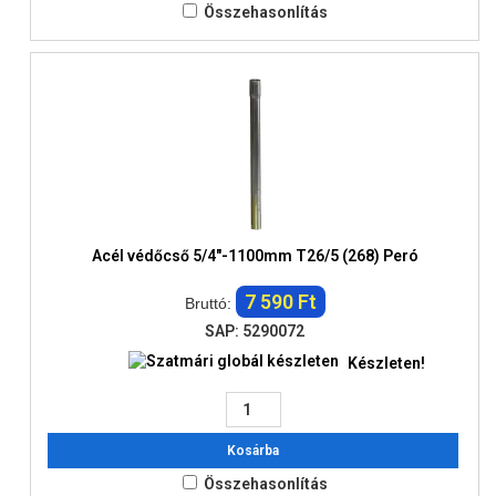
Összehasonlítás
Acél védőcső 5/4"-1100mm T26/5 (268) Peró
7 590 Ft
Bruttó:
SAP: 5290072
Készleten!
Kosárba
Összehasonlítás