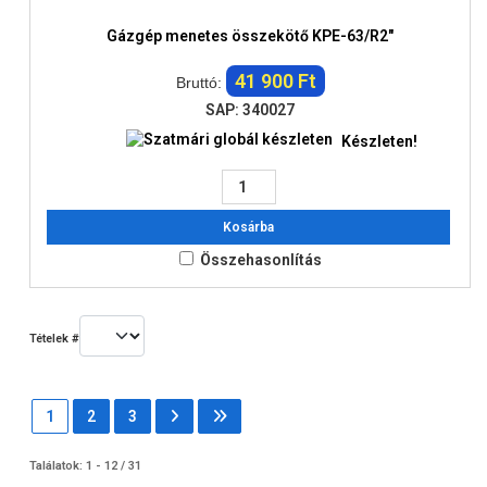
Gázgép menetes összekötő KPE-63/R2"
41 900 Ft
Bruttó:
SAP: 340027
Készleten!
Kosárba
Összehasonlítás
Tételek #
1
2
3
Találatok: 1 - 12 / 31