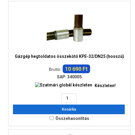
Gázgép hegtoldatos összekötő KPE-32/DN25 (hosszú)
10 690 Ft
Bruttó:
SAP: 340005
Készleten!
Kosárba
Összehasonlítás