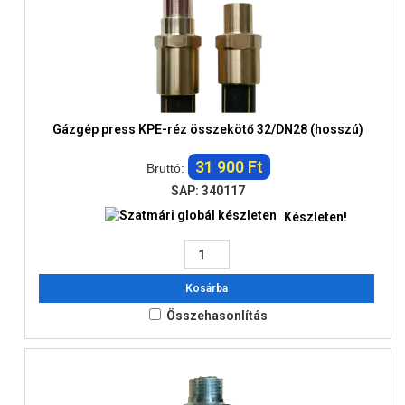
Gázgép press KPE-réz összekötő 32/DN28 (hosszú)
31 900 Ft
Bruttó:
SAP: 340117
Készleten!
Kosárba
Összehasonlítás