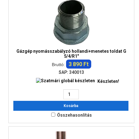
Gázgép nyomásszabályzó hollandi+menetes toldat G
5/4/R1"
3 890 Ft
Bruttó:
SAP: 340013
Készleten!
Kosárba
Összehasonlítás