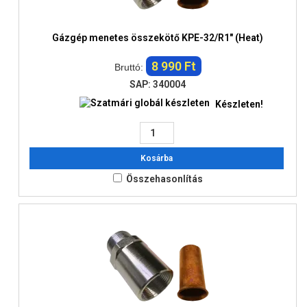
Gázgép menetes összekötő KPE-32/R1" (Heat)
8 990 Ft
Bruttó:
SAP: 340004
Készleten!
Kosárba
Összehasonlítás