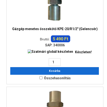
Gázgép menetes összekötő KPE-20/R1/2" (Gelencsér)
5 490 Ft
Bruttó:
SAP: 340006
Készleten!
Kosárba
Összehasonlítás