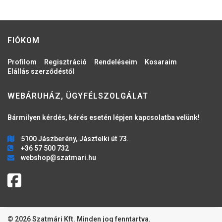
FIÓKOM
Profilom
Regisztráció
Rendeléseim
Kosaraim
Elállás szerződéstől
WEBÁRUHÁZ, ÜGYFÉLSZOLGÁLAT
Bármilyen kérdés, kérés esetén lépjen kapcsolatba velünk!
5100 Jászberény, Jásztelki út 73.
+36 57 500 732
webshop@szatmari.hu
© 2026 Szatmári Kft. Minden jog fenntartva.