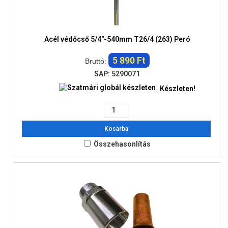
Acél védőcső 5/4"-540mm T26/4 (263) Peró
5 890 Ft
Bruttó:
SAP: 5290071
Készleten!
Kosárba
Összehasonlítás