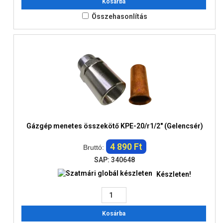
Kosárba
Összehasonlítás
Gázgép menetes összekötő KPE-20/r1/2" (Gelencsér)
4 890 Ft
Bruttó:
SAP: 340648
Készleten!
Kosárba