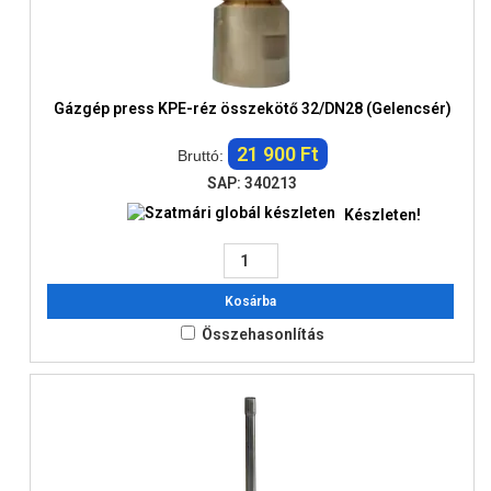
Gázgép press KPE-réz összekötő 32/DN28 (Gelencsér)
21 900 Ft
Bruttó:
SAP: 340213
Készleten!
Kosárba
Összehasonlítás