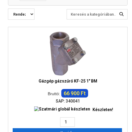
Gázgép gázszűrő KF-25 1" BM
66 900 Ft
Bruttó:
SAP: 340041
Készleten!