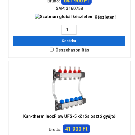
641 900 Ft
Bruttó:
SAP: 3160758
Készleten!
Kosárba
Összehasonlítás
Kan-therm InoxFlow UFS-5 körös osztó gyűjtő
41 900 Ft
Bruttó: