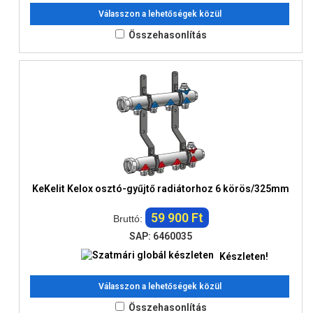
Válasszon a lehetőségek közül
Összehasonlítás
KeKelit Kelox osztó-gyűjtő radiátorhoz 6 körös/325mm
59 900 Ft
Bruttó:
SAP: 6460035
Készleten!
Válasszon a lehetőségek közül
Összehasonlítás