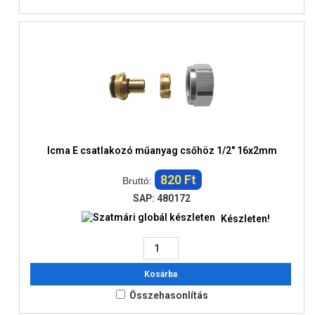
Icma E csatlakozó műanyag csőhöz 1/2" 16x2mm
820 Ft
Bruttó:
SAP: 480172
Készleten!
Kosárba
Összehasonlítás