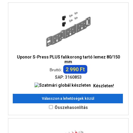
Uponor S-Press PLUS falikorong tartó lemez 80/150
mm
2 990 Ft
Bruttó:
SAP: 3160853
Készleten!
Válasszon a lehetőségek közül
Összehasonlítás