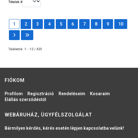
Tételek #
1
2
3
4
5
6
7
8
9
10
Találatok: 1 - 12 / 423
FIÓKOM
Profilom
Regisztráció
Rendeléseim
Kosaraim
Elállás szerződéstől
WEBÁRUHÁZ, ÜGYFÉLSZOLGÁLAT
Bármilyen kérdés, kérés esetén lépjen kapcsolatba velünk!