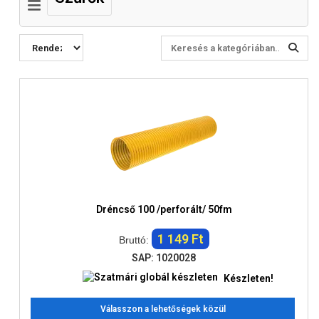
Dréncső 100 /perforált/ 50fm
1 149 Ft
Bruttó:
SAP: 1020028
Készleten!
Válasszon a lehetőségek közül