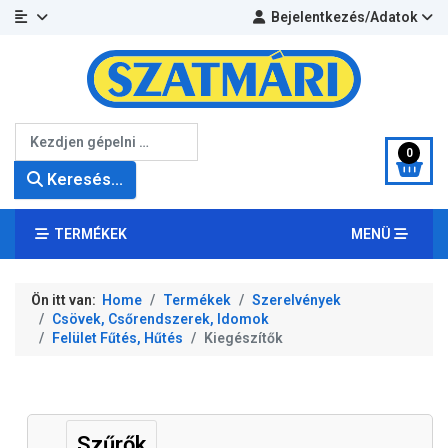
Bejelentkezés/Adatok
Keresés...
0
Keresés...
TERMÉKEK
MENÜ
Ön itt van:
Home
Termékek
Szerelvények
Csövek, Csőrendszerek, Idomok
Felület Fűtés, Hűtés
Kiegészítők
Szűrők