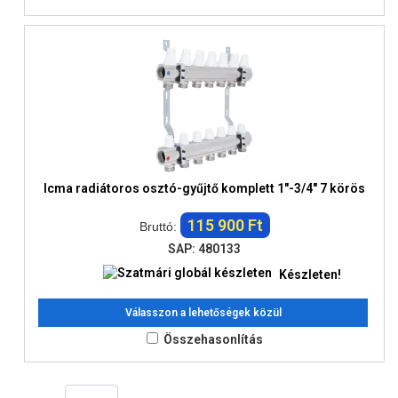
Icma radiátoros osztó-gyűjtő komplett 1"-3/4" 7 körös
115 900 Ft
Bruttó:
SAP: 480133
Készleten!
Válasszon a lehetőségek közül
Összehasonlítás