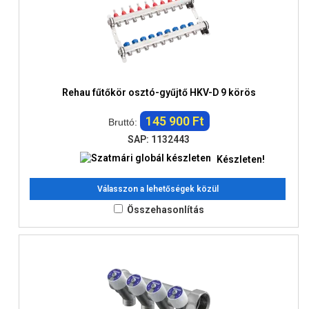
Rehau fűtőkör osztó-gyűjtő HKV-D 9 körös
145 900 Ft
Bruttó:
SAP: 1132443
Készleten!
Válasszon a lehetőségek közül
Összehasonlítás