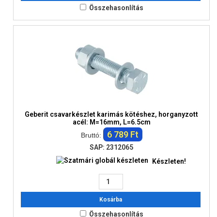
Összehasonlítás
Geberit csavarkészlet karimás kötéshez, horganyzott
acél: M=16mm, L=6.5cm
6 789 Ft
Bruttó:
SAP: 2312065
Készleten!
Kosárba
Összehasonlítás