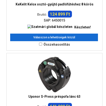
KeKelit Kelox osztó-gyűjtő padlófűtéshez 8 körös
124 899 Ft
Bruttó:
SAP: 6450015
Készleten!
Válasszon a lehetőségek közül
Összehasonlítás
Uponor S-Press préspofa lánc 63