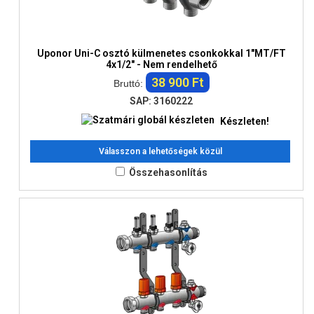
Uponor Uni-C osztó külmenetes csonkokkal 1"MT/FT
4x1/2" - Nem rendelhető
38 900 Ft
Bruttó:
SAP: 3160222
Készleten!
Válasszon a lehetőségek közül
Összehasonlítás