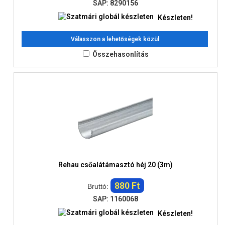
SAP: 8290156
Készleten!
Válasszon a lehetőségek közül
Összehasonlítás
Rehau csőalátámasztó héj 20 (3m)
880 Ft
Bruttó:
SAP: 1160068
Készleten!