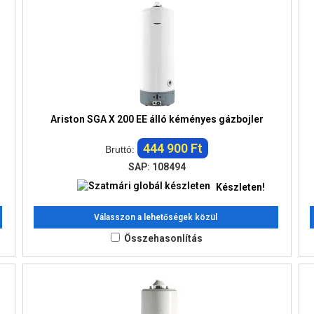
Ariston SGA X 200 EE álló kéményes gázbojler
444 900 Ft
Bruttó:
SAP: 108494
Készleten!
Válasszon a lehetőségek közül
Összehasonlítás