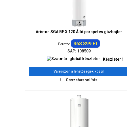
Ariston SGA BF X 120 Álló parapetes gázbojler
368 899 Ft
Bruttó:
SAP: 108509
Készleten!
Válasszon a lehetőségek közül
Összehasonlítás