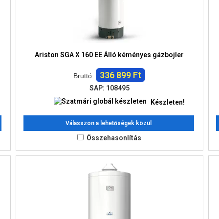
Ariston SGA X 160 EE Álló kéményes gázbojler
336 899 Ft
Bruttó:
SAP: 108495
Készleten!
Válasszon a lehetőségek közül
Összehasonlítás