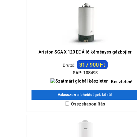
Ariston SGA X 120 EE Álló kéményes gázbojler
317 900 Ft
Bruttó:
SAP: 108493
Készleten!
Válasszon a lehetőségek közül
Összehasonlítás