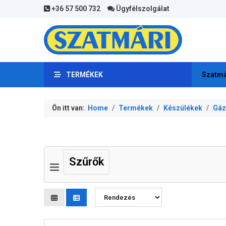
+36 57 500 732
Ügyfélszolgálat
TERMÉKEK
Szatmá
Ön itt van:
Home
Termékek
Készülékek
Gáz
Szűrők