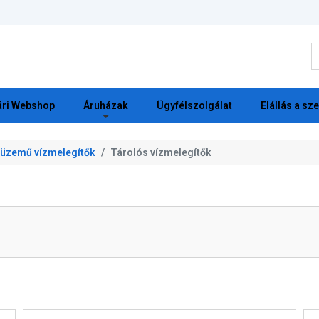
K
ri Webshop
Áruházak
Ügyfélszolgálat
Elállás a sz
üzemű vízmelegítők
Tárolós vízmelegítők