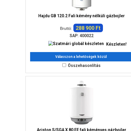
Hajdu GB 120.2 Fali kémény nélküli gázbojler
288 900 Ft
Bruttó:
SAP: 400022
Készleten!
Válasszon a lehetőségek közül
Összehasonlítás
Ariston S/SGA X 80 EE fali kéményes gázbojler