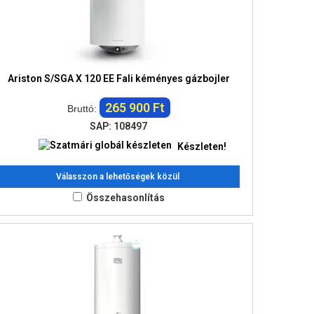
Ariston S/SGA X 120 EE Fali kéményes gázbojler
265 900 Ft
Bruttó:
SAP: 108497
Készleten!
Válasszon a lehetőségek közül
Összehasonlítás