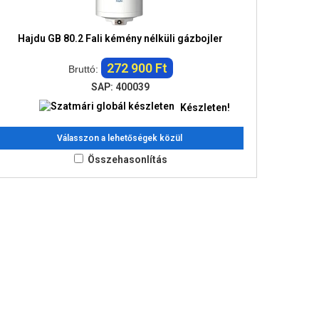
Hajdu GB 80.2 Fali kémény nélküli gázbojler
272 900 Ft
Bruttó:
SAP: 400039
Készleten!
Válasszon a lehetőségek közül
Összehasonlítás