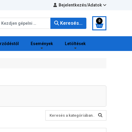
Bejelentkezés/Adatok
eresés...
0
Keresés...
erződéstől
Események
Letöltések