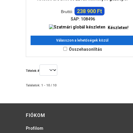
238 900 Ft
Bruttó:
SAP: 108496
Készleten!
Válasszon a lehetőségek közül
Összehasonlítás
Tételek #
Találatok: 1 - 10 / 10
FIÓKOM
Profilom