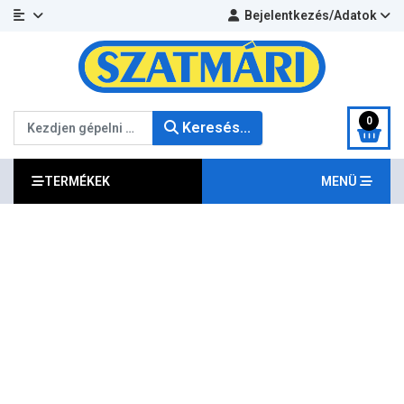
Bejelentkezés/Adatok
Keresés...
0
Keresés...
TERMÉKEK
MENÜ