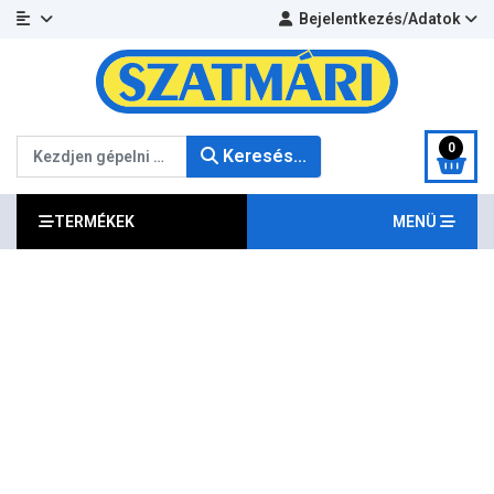
Bejelentkezés/Adatok
Keresés...
0
Keresés...
TERMÉKEK
MENÜ